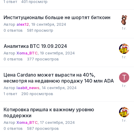
1
ответ
401
просмотр
Институционалы больше не шортят биткоин
Автор
alex12
,
19 сентября, 2024
0
ответов
581
просмотр
Аналитика BTC 19.09.2024
Автор
Xoma_BTC
,
19 сентября, 2024
0
ответов
377
просмотров
Цена Cardano может вырасти на 40%,
несмотря на недавнюю продажу 140 млн ADA
Автор
laabit_news
,
14 сентября, 2024
1
ответ
290
просмотров
Котировка пришла к важному уровню
поддержки
Автор
Xoma_BTC
,
17 сентября, 2024
0
ответов
587
просмотров