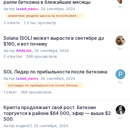
ралли биткоина в ближайшие месяцы
Автор
laabit_news
,
24 сентября, 2024
аналитики увидели шансы на возобновление ралли биткоина в ближайшие месяцы
3
ответа
1,3 тыс
просмотр
Solana (SOL) может вырасти в сентябре до
$160, и вот почему
Автор
ANALitik
,
24 сентября, 2024
0
ответов
268
просмотров
SOL Лидер по прибыльности после биткоина
Автор
laabit_news
,
20 сентября, 2024
sol лидер по прибыльности после биткоина
1
ответ
369
просмотров
Крипта продолжает свой рост. Биткоин
торгуется в районе $64 000, эфир — выше $2
500.
Автор
evgen07
,
20 сентября, 2024