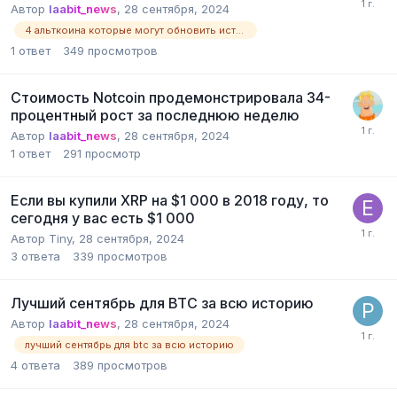
Автор
laabit_news
,
28 сентября, 2024
4 альткоина которые могут обновить исторические максимумы в октябре
1
ответ
349
просмотров
Стоимость Notcoin продемонстрировала 34-
процентный рост за последнюю неделю
Автор
laabit_news
,
28 сентября, 2024
1
ответ
291
просмотр
Если вы купили XRP на $1 000 в 2018 году, то
сегодня у вас есть $1 000
Автор
Tiny
,
28 сентября, 2024
3
ответа
339
просмотров
Лучший сентябрь для BTC за всю историю
Автор
laabit_news
,
28 сентября, 2024
лучший сентябрь для btc за всю историю
4
ответа
389
просмотров