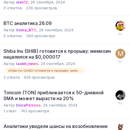
Автор
alex12
,
26 сентября, 2024
0
ответов
236
просмотров
BTC аналитика 26.09
Автор
Xoma_BTC
,
26 сентября, 2024
0
ответов
264
просмотра
Shiba Inu (SHIB) готовится к прорыву: мемкоин
нацелился на $0,000017
Автор
laabit_news
,
24 сентября, 2024
shiba inu (shib) готовится к прорыву: мемкоин нацелился на $0000017
2
ответа
929
просмотров
Toncoin (TON) приближается к 50-дневной
SMA и может вырасти на 20%
Автор
DozaPsixoza
,
24 сентября, 2024
1
ответ
743
просмотра
Аналитики увидели шансы на возобновление