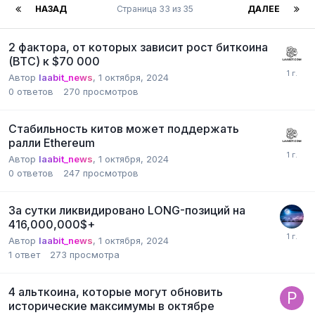
НАЗАД
Страница 33 из 35
ДАЛЕЕ
2 фактора, от которых зависит рост биткоина
(BTC) к $70 000
Автор
laabit_news
,
1 октября, 2024
0
ответов
270
просмотров
Стабильность китов может поддержать
ралли Ethereum
Автор
laabit_news
,
1 октября, 2024
0
ответов
247
просмотров
За сутки ликвидировано LONG-позиций на
416,000,000$+
Автор
laabit_news
,
1 октября, 2024
1
ответ
273
просмотра
4 альткоина, которые могут обновить
исторические максимумы в октябре