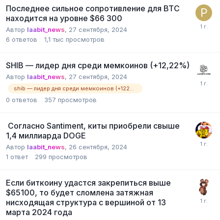
Последнее сильное сопротивление для BTC
находится на уровне $66 300
Автор
laabit_news
,
27 сентября, 2024
6
ответов
1,1 тыс
просмотров
SHIB — лидер дня среди мемкоинов (+12,22%)
Автор
laabit_news
,
27 сентября, 2024
shib — лидер дня среди мемкоинов (+1222%)
0
ответов
357
просмотров
Согласно Santiment, киты приобрели свыше
1,4 миллиарда DOGE
Автор
laabit_news
,
26 сентября, 2024
1
ответ
299
просмотров
Если биткоину удастся закрепиться выше
$65100, то будет сломлена затяжная
нисходящая структура с вершиной от 13
марта 2024 года