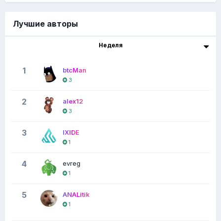
Лучшие авторы
Неделя
1
btcMan
3
2
alex12
3
3
IXIDE
1
4
evreg
1
5
ANALitik
1