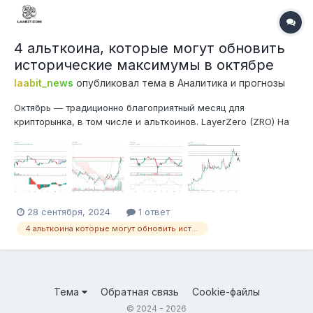
4 альткоина, которые могут обновить
исторические максимумы в октябре
laabit_news
опубликовал тема в
Аналитика и прогнозы
Октябрь — традиционно благоприятный месяц для
крипторынка, в том числе и альткоинов. LayerZero (ZRO) На
момент написания нативный токен LayerZero ZRO торгуется у
отметки $5,06, что на 27,70% выше, чем месяц назад. Рост
цены ZRO связан с недавним решением проекта
перераспределить невостребо...
28 сентября, 2024
1 ответ
4 альткоина которые могут обновить исторические максимумы в октябре
Тема
Обратная связь
Cookie-файлы
© 2024 - 2026