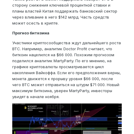
сторону снижения ключевой процентной ставки и
планы властей Китая поддержать банковский сектор
через вливание в него $142 млрд. Часть средств
может осесть в крипте.
Прогноз биткоина
Участники криптосообщества ждут дальнейшего роста
BTC. Например, аналитик Doctor Profit считает, что
биткоин нацелился на $66 000. Похожим прогнозом
поделился аналитик MartyParty. По его мнению, на
графике криптовалюты просматривается цикл
накопления Вайкоффа. Если его предположения верны,
монета движется к прорыву уровня $66 000, после
чего BTC может отправиться на штурм $71 000. Новый
максимум биткоина, уверен MartyParty, инвесторы
увидят в начале ноября.