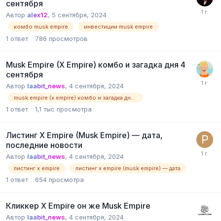
сентября
Автор
alex12
,
5 сентября, 2024
комбо musk empire
инвестиции musk empire
1
ответ
786
просмотров
Musk Empire (X Empire) комбо и загадка дня 4
сентября
Автор
laabit_news
,
4 сентября, 2024
musk empire (x empire) комбо и загадка дня 4 сентября
1
ответ
1,1 тыс
просмотра
Листинг X Empire (Musk Empire) — дата,
последние новости
Автор
laabit_news
,
4 сентября, 2024
листинг x empire
листинг x empire (musk empire) — дата
1
ответ
654
просмотра
Кликкер X Empire он же Musk Empire
Автор
laabit_news
,
4 сентября, 2024