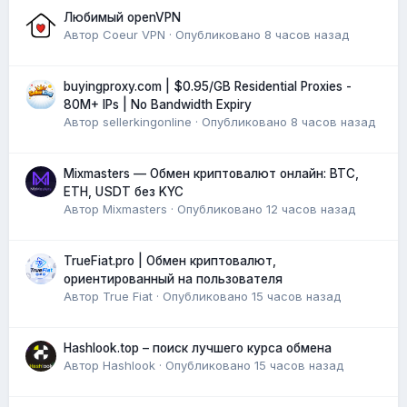
Любимый openVPN
Автор
Coeur VPN
·
Опубликовано
8 часов назад
buyingproxy.com | $0.95/GB Residential Proxies -
80M+ IPs | No Bandwidth Expiry
Автор
sellerkingonline
·
Опубликовано
8 часов назад
Mixmasters — Обмен криптовалют онлайн: BTC,
ETH, USDT без KYC
Автор
Mixmasters
·
Опубликовано
12 часов назад
TrueFiat.pro | Обмен криптовалют,
ориентированный на пользователя
Автор
True Fiat
·
Опубликовано
15 часов назад
Hashlook.top – поиск лучшего курса обмена
Автор
Hashlook
·
Опубликовано
15 часов назад