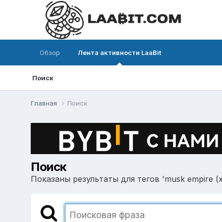
Обзор
Лента активности LaaBit
Поиск
Главная
Поиск
Поиск
Показаны результаты для тегов 'musk empire (x