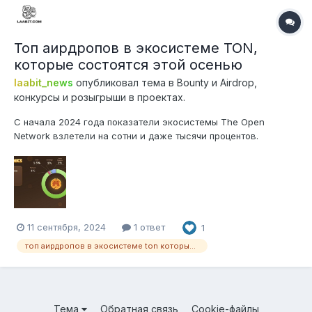
Топ аирдропов в экосистеме TON,
которые состоятся этой осенью
laabit_news
опубликовал тема в
Bounty и Airdrop,
конкурсы и розыгрыши в проектах.
С начала 2024 года показатели экосистемы The Open
Network взлетели на сотни и даже тысячи процентов.
Беспрецедентный рост случился благодаря «Телеграму», а
именно — мини-приложениям в мессенджере, которые
построены на базе TON Рассказываем о самых ожидаемых
аирдропах этой осени в сети TON....
11 сентября, 2024
1 ответ
1
топ аирдропов в экосистеме ton которые состоятся этой осенью
Тема
Обратная связь
Cookie-файлы