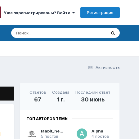
Регистрация
Уже зарегистрированы? Войти
Активность
Ответов
Создана
Последний ответ
67
1 г.
30 июнь
ТОП АВТОРОВ ТЕМЫ
laabit_news
Alpha
5 постов
4 постов