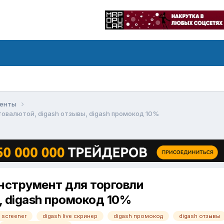
менты
товалютой, digash отзывы, digash промокод 10%
инструмент для торговли
, digash промокод 10%
 screener
digash live скринер
digash промокод
digash отзывы