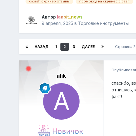
digash скринер отзывы
промокод на скринер digash
Автор
laabit_news
9 апреля, 2025
в
Торговые инструменты
НАЗАД
1
2
3
ДАЛЕЕ
Страница 2
Опубликова
alik
спасибо, в
отпишусь, 
факт!