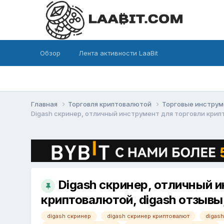
Обзор
Лента активности LaaBit
Главная
Торговля криптовалютой
Торговые инстру
Digash скринер, отличный инструмент для торговли крип
Digash скринер, отличный 
криптовалютой, digash отзывы
digash скринер
digash скринер криптовалют
digash