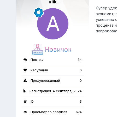
alik
Супер удоб
экономит, 
успешных с
процента и
попробоват
Постов
34
Репутация
6
Предупреждений
0
Регистрация
4 сентября, 2024
ID
3
Просмотров профиля
674