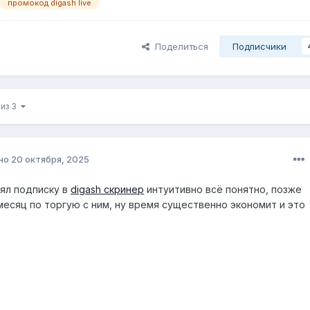
промокод digash live
Поделиться
Подписчики
 из 3
но
20 октября, 2025
зял подписку в
digash скринер
интуитивно всё понятно, позже
месяц по торгую с ним, ну время существенно экономит и это