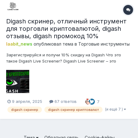
Digash скринер, отличный инструмент
для торговли криптовалютой, digash
отзывы, digash промокод 10%
laabit_news
опубликовал тема в
Торговые инструменты
Зарегистрируйся и получи 10% скидку на Digash Что это
такое Digash Live Screener? Digash Live Screener – это
специализированный веб-инструмент (скринер),
предназначенный для активных трейдеров на
криптовалютном рынке. Его основная задача – сканировать
рынок криптовалют в режиме реаль...
9 апреля, 2025
67 ответов
7
(и ещё 7 )
digash скринер
digash скринер криптовалют
Тема
Обратная связь
Cookie-файлы