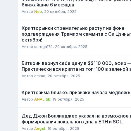
ближайшие 6 месяцев
Автор
Neo
,
20 октября, 2025
Крипторынки стремительно растут на фоне
подтверждения Трампом саммита с Си Цзинь
октября!
Автор
serega174
,
20 октября, 2025
Биткоин вернул себе цену в $$110 000, эфир 
Практически вся крипта из топ-100 в зеленой 
Автор
ammo
,
20 октября, 2025
Криптозима близко: признаки начала медвежь
Автор
ANALitik
,
19 октября, 2025
Дед Джон Боллинджер указал на возможное 
формирования локального дна в ETH и SOL
Автор
Angel
,
19 октября, 2025