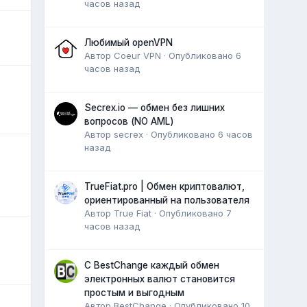
часов назад
Любимый openVPN
Автор
Coeur VPN
·
Опубликовано
6
часов назад
Secrex.io — обмен без лишних
вопросов (NO AML)
Автор
secrex
·
Опубликовано
6 часов
назад
TrueFiat.pro | Обмен криптовалют,
ориентированный на пользователя
Автор
True Fiat
·
Опубликовано
7
часов назад
С BestChange каждый обмен
электронных валют становится
простым и выгодным
Автор
BestChange
·
Опубликовано
10