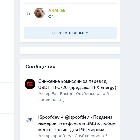
ANALitik
5
1
Показать больше
Сообщения
Снижение комиссии за перевод
USDT TRC-20 (продажа TRX Energy)
Автор
Fee Buster
·
Опубликовано
6
часов назад
iSpoof.dev + @ispoofdev - Подмена
номеров телефонов и SMS в любом
месте. Только для PRO-версии.
Автор
ispoofdev
·
Опубликовано
6