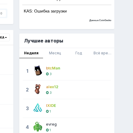
KAS: Ошибка загрузки
0
Данные CoinGecko
ВКА
Лучшие авторы
Неделя
Месяц
Год
Всё время
btcMan
1
3
alex12
2
3
IXIDE
3
1
evreg
4
1