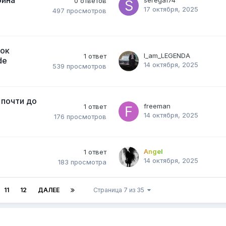
оина
serega174
0
ответов
17 октября, 2025
497
просмотров
нок
I_am_LEGENDA
1
ответ
de
14 октября, 2025
539
просмотров
 почти до
freeman
1
ответ
14 октября, 2025
176
просмотров
Angel
1
ответ
14 октября, 2025
183
просмотра
11
12
ДАЛЕЕ
Страница 7 из 35
н