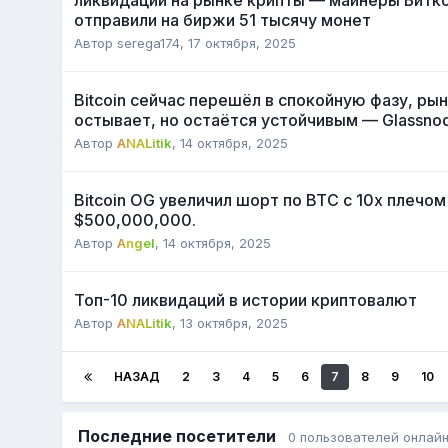
ликвидации на рынке крипты — майнеры Битк
отправили на биржи 51 тысячу монет
Автор
serega174
,
17 октября, 2025
Bitcoin сейчас перешёл в спокойную фазу, ры
остывает, но остаётся устойчивым — Glassno
Автор
ANALitik
,
14 октября, 2025
Bitcoin OG увеличил шорт по BTC с 10х плечом
$500,000,000.
Автор
Angel
,
14 октября, 2025
Топ-10 ликвидаций в истории криптовалют
Автор
ANALitik
,
13 октября, 2025
НАЗАД
2
3
4
5
6
7
8
9
10
Последние посетители
0 пользователей онлай