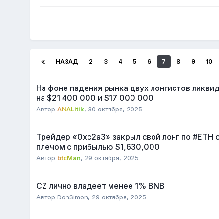
НАЗАД
2
3
4
5
6
7
8
9
10
На фоне падения рынка двух лонгистов ликви
на $21 400 000 и $17 000 000
Автор
ANALitik
,
30 октября, 2025
Трейдер «0xc2a3» закрыл свой лонг по #ETH с
плечом с прибылью $1,630,000
Автор
btcMan
,
29 октября, 2025
CZ лично владеет менее 1% BNB
Автор
DonSimon
,
29 октября, 2025