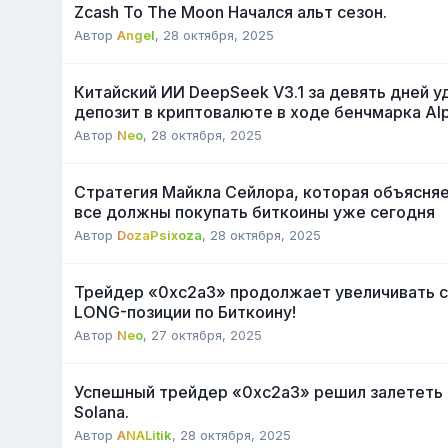
Zcash To The Moon Начался альт сезон.
Автор
Angel
,
28 октября, 2025
Китайский ИИ DeepSeek V3.1 за девять дней у
депозит в криптовалюте в ходе бенчмарка Al
Автор
Neo
,
28 октября, 2025
Стратегия Майкла Сейлора, которая объясняе
все должны покупать биткоины уже сегодня
Автор
DozaPsixoza
,
28 октября, 2025
Трейдер «0xc2a3» продолжает увеличивать 
LONG-позиции по Биткоину!
Автор
Neo
,
27 октября, 2025
Успешный трейдер «0xc2a3» решил залететь в
Solana.
Автор
ANALitik
,
28 октября, 2025