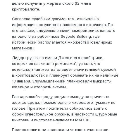
целью получить у жертвы около $2 млн в
криптовалюте.
Согласно судебным документам, изначально
информация поступила от анонимного источника. По
его словам, злоумышленники намеревались напасть
на одного из работников Seybold Building, где
исторически располагается множество ювелирных
магазинов.
Лидер группы по имени Джек и его сообщники,
которых он называл “громилами”, узнали, что
потенциальная жертва владеет значительной суммой
в криптовалютах и планирует обменять их на наличные
13 января. Злоумышленники планировали выкрасть
ювелира и отобрать активы.
Главарь якобы предупредил команду не причинять
жертве вреда, помимо одного «хорошего тумака» по
голове. При этом похитители собирались взять с
собой огнестрельное оружие, в частности штурмовые
винтовки и пистолеты-пулеметы MAC-10.
Правоохранители задержали четырех участников