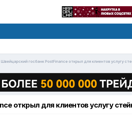
Швейцарский госбанк PostFinance открыл для клиентов услугу ст
nce открыл для клиентов услугу стей