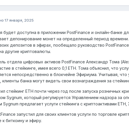
но
17 января, 2025
я будет доступна в приложении PostFinance и онлайн-банке д
ает депонирование монет на определенный период времени. 
воих депозитов в эфирах, пообещало руководство PostFinanc
 на другие криптовалюты.
ль отдела цифровых активов PostFinance Александр Тома (Ale
астие в стейкинге, имея всего 0,1 ETH. Тома объяснил, что усл
ется непосредственно в блокчейне Эфириума. Учитывая, что у
e, клиенты банка могут видеть свои вознаграждения за стейкинг
тил стейкинг ETH почти через год после запуска розничных кр
ом Sygnum, который регулируется Управлением надзора за о
ам Sygnum предлагает услуги стейкинга с криптоактивами ETH, 
tFinance запустил для своих клиентов услуги по торговле кри
 к биткоину и эфиру.