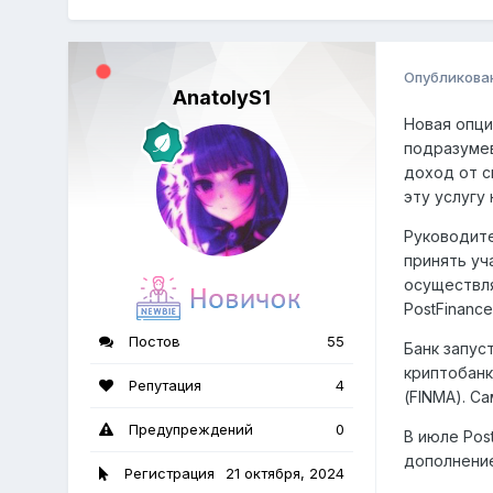
Опубликова
AnatolyS1
Новая опци
подразумев
доход от с
эту услугу
Руководите
принять уч
осуществля
PostFinanc
Постов
55
Банк запус
криптобанк
Репутация
4
(FINMA). С
Предупреждений
0
В июле Pos
дополнение
Регистрация
21 октября, 2024