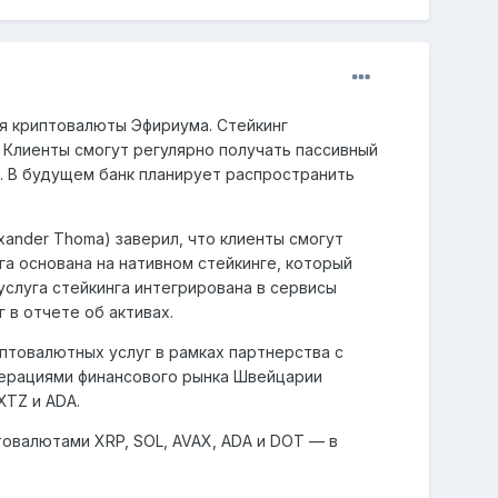
ля криптовалюты Эфириума. Стейкинг
Клиенты смогут регулярно получать пассивный
e. В будущем банк планирует распространить
xander Thoma) заверил, что клиенты смогут
уга основана на нативном стейкинге, который
слуга стейкинга интегрирована в сервисы
 в отчете об активах.
иптовалютных услуг в рамках партнерства с
перациями финансового рынка Швейцарии
XTZ и ADA.
птовалютами XRP, SOL, AVAX, ADA и DOT — в