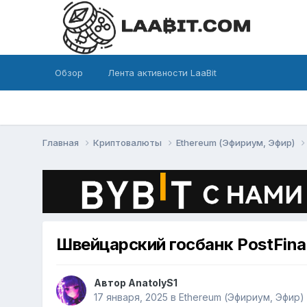
Обзор
Лента активности LaaBit
Главная
Криптовалюты
Ethereum (Эфириум, Эфир)
Швейцарский госбанк PostFina
Автор
AnatolyS1
17 января, 2025
в
Ethereum (Эфириум, Эфир)