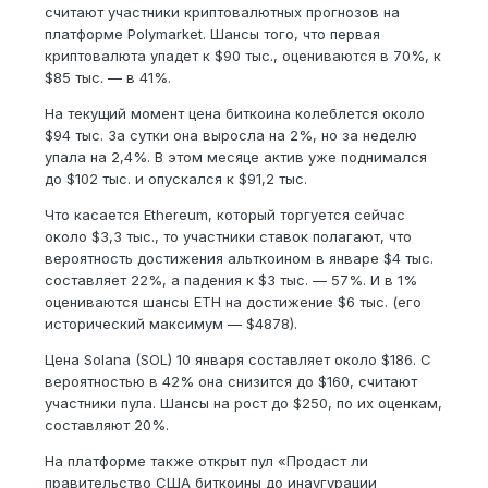
считают участники криптовалютных прогнозов на
платформе Polymarket. Шансы того, что первая
криптовалюта упадет к $90 тыс., оцениваются в 70%, к
$85 тыс. — в 41%.
На текущий момент цена биткоина колеблется около
$94 тыс. За сутки она выросла на 2%, но за неделю
упала на 2,4%. В этом месяце актив уже поднимался
до $102 тыс. и опускался к $91,2 тыс.
Что касается Ethereum, который торгуется сейчас
около $3,3 тыс., то участники ставок полагают, что
вероятность достижения альткоином в январе $4 тыс.
составляет 22%, а падения к $3 тыс. — 57%. И в 1%
оцениваются шансы ETH на достижение $6 тыс. (его
исторический максимум — $4878).
Цена Solana (SOL) 10 января составляет около $186. С
вероятностью в 42% она снизится до $160, считают
участники пула. Шансы на рост до $250, по их оценкам,
составляют 20%.
На платформе также открыт пул «Продаст ли
правительство США биткоины до инаугурации