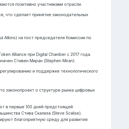
аются позитивно участниками отрасли.
я, что сделает принятие законодательных
l Atkins) на пост председателя Комиссии по
n Alliance при Digital Chamber с 2017 года.
ачен Стивен Миран (Stephen Miran).
дерегулированию и поддержке технологического
 что законопроект о структуре рынка цифровых
лют в первые 100 дней предстоящей
шинства Стива Скализа (Steve Scalise).
мируют благоприятную среду для развития