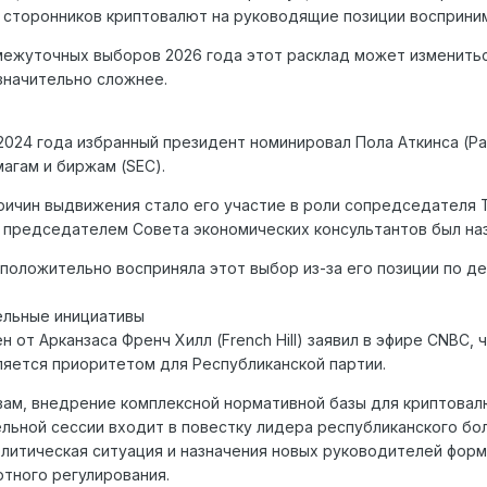
 сторонников криптовалют на руководящие позиции восприним
ежуточных выборов 2026 года этот расклад может изменитьс
значительно сложнее.
2024 года избранный президент номинировал Пола Аткинса (Pau
агам и биржам (SEC).
ричин выдвижения стало его участие в роли сопредседателя Toke
 председателем Совета экономических консультантов был назн
положительно восприняла этот выбор из-за его позиции по 
ельные инициативы
н от Арканзаса Френч Хилл (French Hill) заявил в эфире CNBC,
ляется приоритетом для Республиканской партии.
вам, внедрение комплексной нормативной базы для криптова
льной сессии входит в повестку лидера республиканского боль
литическая ситуация и назначения новых руководителей фор
тного регулирования.