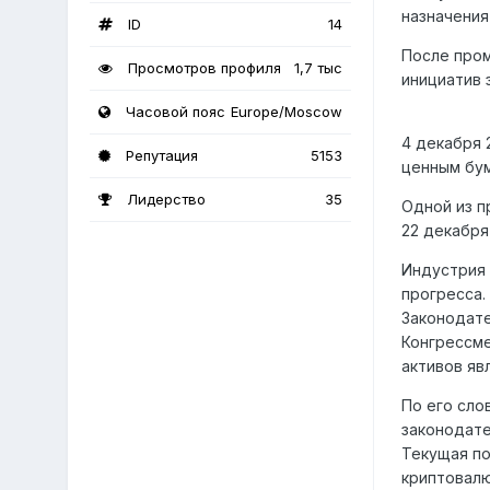
назначения
ID
14
После пром
Просмотров профиля
1,7 тыс
инициатив 
Часовой пояс
Europe/Moscow
4 декабря 
Репутация
5153
ценным бум
Лидерство
35
Одной из п
22 декабря
Индустрия 
прогресса.
Законодат
Конгрессме
активов яв
По его сло
законодате
Текущая по
криптовалю