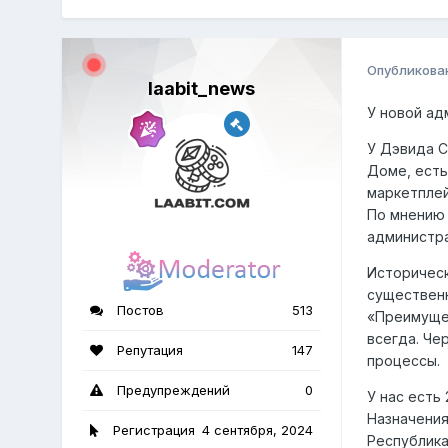
Опубликова
laabit_news
У новой ад
У Дэвида С
Доме, есть
маркетплей
По мнению 
администра
Историческ
существенн
Постов
513
«Преимущес
всегда. Че
Репутация
147
процессы.
Предупреждений
0
У нас есть
Назначения
Регистрация
4 сентября, 2024
Республика