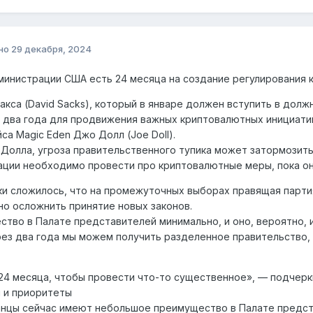
но
29 декабря, 2024
министрации США есть 24 месяца на создание регулирования 
акса (David Sacks), который в январе должен вступить в дол
 два года для продвижения важных криптовалютных инициатив
са Magic Eden Джо Долл (Joe Doll).
Долла, угроза правительственного тупика может затормозит
ции необходимо провести про криптовалютные меры, пока он
и сложилось, что на промежуточных выборах правящая партия
о осложнить принятие новых законов.
тво в Палате представителей минимально, и оно, вероятно, и
рез два года мы можем получить разделенное правительство,
 24 месяца, чтобы провести что-то существенное», — подчерк
 и приоритеты
нцы сейчас имеют небольшое преимущество в Палате предст