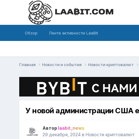
Обзор
Лента активности LaaBit
Главная
Новости и события
Новости криптовалют
У новой администрации США е
Автор
laabit_news
29 декабря, 2024
в
Новости криптовалют