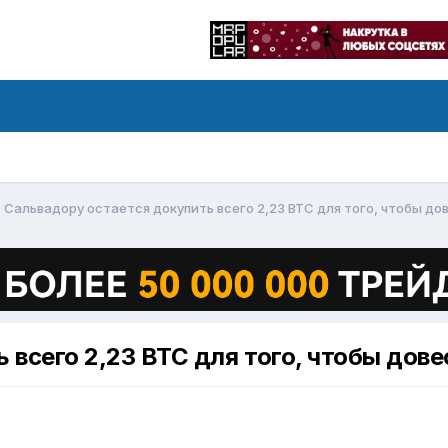
Сальвадору остается докупить всего 2,23 BTC для того, чтобы до
 всего 2,23 BTC для того, чтобы дове