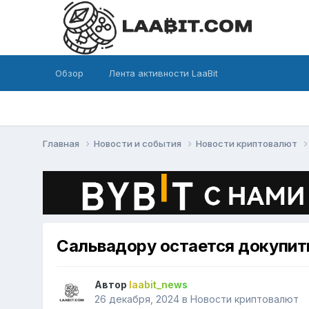
Обзор
Лента активности LaaBit
Главная
Новости и события
Новости криптовалют
Сальвадору остается докупить
Автор
laabit_news
26 декабря, 2024
в
Новости криптовалют