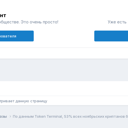
унт
обществе. Это очень просто!
Уже есть 
зователя
н
тривает данную страницу
нозы
По данным Token Terminal, 53% всех ноябрьских криптанов 