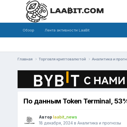
Обзор
Лента активности LaaBit
Главная
Торговля криптовалютой
Аналитика и прог
По данным Token Terminal, 53
Автор
laabit_news
18 декабря, 2024
в
Аналитика и прогнозы