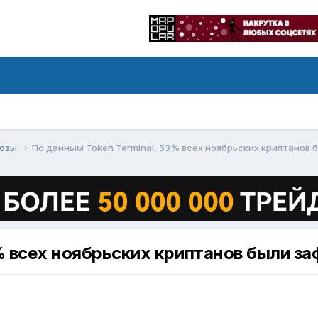
нозы
По данным Token Terminal, 53% всех ноябрьских криптанов 
% всех ноябрьских криптанов были за