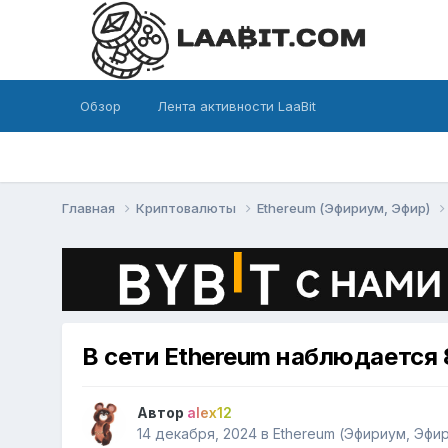
Обзор
Лента активности LaaBit
Главная
Криптовалюты
Ethereum (Эфириум, Эфир)
В сети Ethereum наблюдается
Автор
alex12
14 декабря, 2024
в
Ethereum (Эфириум, Эфи