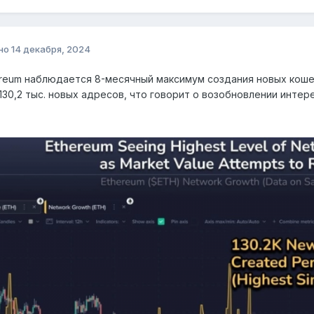
но
14 декабря, 2024
ereum наблюдается 8-месячный максимум создания новых коше
130,2 тыс. новых адресов, что говорит о возобновлении интер