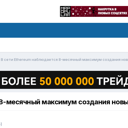
В сети Ethereum наблюдается 8-месячный максимум создания нов
 8-месячный максимум создания новы
р)