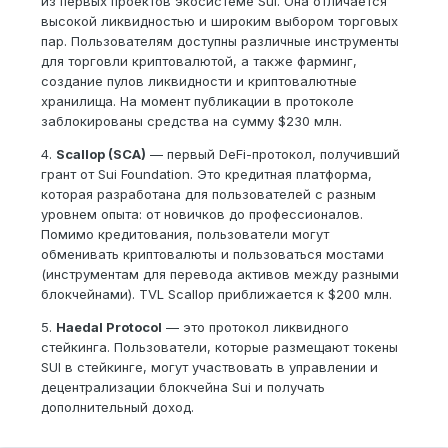
из первых проектов экосистеме Sui. Она отличается
высокой ликвидностью и широким выбором торговых
пар. Пользователям доступны различные инструменты
для торговли криптовалютой, а также фарминг,
создание пулов ликвидности и криптовалютные
хранилища. На момент публикации в протоколе
заблокированы средства на сумму $230 млн.
4.
Scallop (SCA)
— первый DeFi-протокол, получивший
грант от Sui Foundation. Это кредитная платформа,
которая разработана для пользователей с разным
уровнем опыта: от новичков до профессионалов.
Помимо кредитования, пользователи могут
обменивать криптовалюты и пользоваться мостами
(инструментам для перевода активов между разными
блокчейнами). TVL Scallop приближается к $200 млн.
5.
Haedal Protocol
— это протокол ликвидного
стейкинга. Пользователи, которые размещают токены
SUI в стейкинге, могут участвовать в управлении и
децентрализации блокчейна Sui и получать
дополнительный доход.