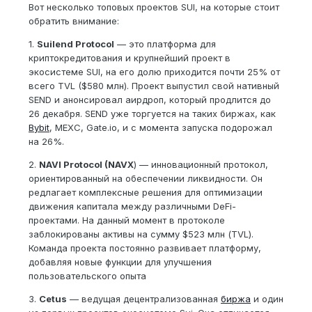
Вот несколько топовых проектов SUI, на которые стоит
обратить внимание:
1.
Suilend Protocol
— это платформа для
криптокредитования и крупнейший проект в
экосистеме SUI, на его долю приходится почти 25% от
всего TVL ($580 млн). Проект выпустил свой нативный
SEND и анонсировал аирдроп, который продлится до
26 декабря. SEND уже торгуется на таких биржах, как
Bybit
, MEXC, Gate.io, и с момента запуска подорожал
на 26%.
2.
NAVI Protocol (NAVX
) — инновационный протокол,
ориентированный на обеспечении ликвидности. Он
редлагает комплексные решения для оптимизации
движения капитала между различными DeFi-
проектами. На данный момент в протоколе
заблокированы активы на сумму $523 млн (TVL).
Команда проекта постоянно развивает платформу,
добавляя новые функции для улучшения
пользовательского опыта
3.
Cetus
— ведущая децентрализованная
биржа
и один