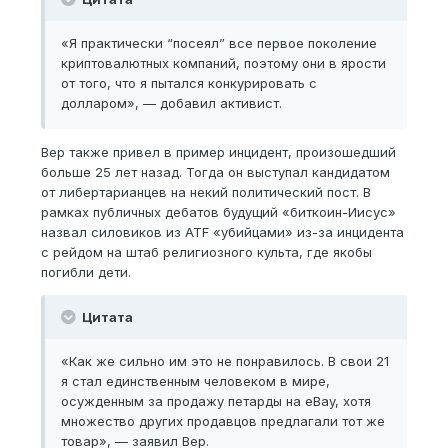
«Я практически “посеял” все первое поколение
криптовалютных компаний, поэтому они в ярости
от того, что я пытался конкурировать с
долларом», — добавил активист.
Вер также привел в пример инцидент, произошедший
больше 25 лет назад. Тогда он выступал кандидатом
от либертарианцев на некий политический пост. В
рамках публичных дебатов будущий «биткоин-Иисус»
назвал силовиков из ATF «убийцами» из-за инцидента
с рейдом на штаб религиозного культа, где якобы
погибли дети.
Цитата
«Как же сильно им это не понравилось. В свои 21
я стал единственным человеком в мире,
осужденным за продажу петарды на eBay, хотя
множество других продавцов предлагали тот же
товар», — заявил Вер.