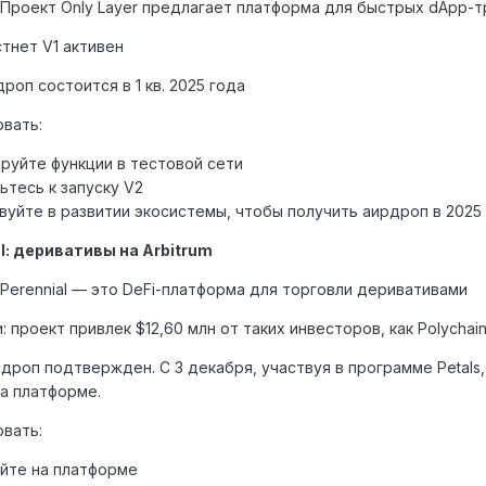
 Проект Only Layer предлагает платформа для быстрых dApp-т
стнет V1 активен
роп состоится в 1 кв. 2025 года
овать:
руйте функции в тестовой сети
ьтесь к запуску V2
вуйте в развитии экосистемы, чтобы получить аирдроп в 2025
al: деривативы на Arbitrum
 Perennial — это DeFi-платформа для торговли деривативами
 проект привлек $12,60 млн от таких инвесторов, как Polychain C
рдроп подтвержден. С 3 декабря, участвуя в программе Petals
а платформе.
овать:
йте на платформе