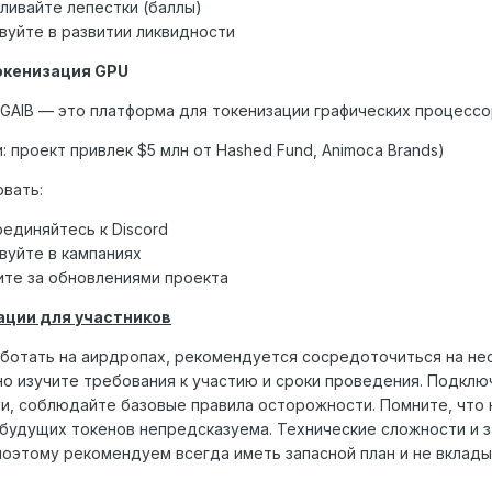
ливайте лепестки (баллы)
вуйте в развитии ликвидности
токенизация GPU
 GAIB — это платформа для токенизации графических процесс
: проект привлек $5 млн от Hashed Fund, Animoca Brands)
овать:
единяйтесь к Discord
вуйте в кампаниях
те за обновлениями проекта
ции для участников
ботать на аирдропах, рекомендуется сосредоточиться на не
о изучите требования к участию и сроки проведения. Подключ
и, соблюдайте базовые правила осторожности. Помните, что 
будущих токенов непредсказуема. Технические сложности и 
поэтому рекомендуем всегда иметь запасной план и не вклад