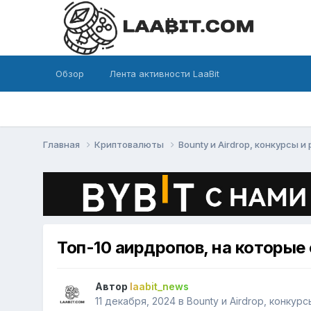
Обзор
Лента активности LaaBit
Главная
Криптовалюты
Bounty и Airdrop, конкурсы 
Топ-10 аирдропов, на которые
Автор
laabit_news
11 декабря, 2024
в
Bounty и Airdrop, конкур