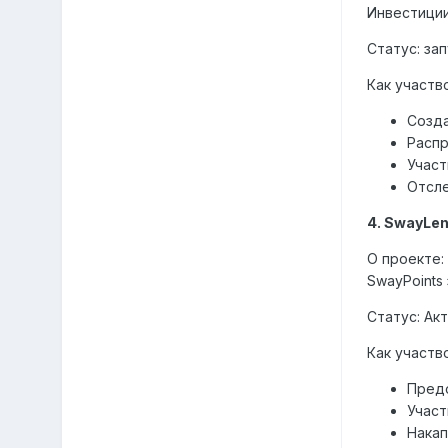
Инвестиции
Статус: зап
Как участв
Созд
Распр
Участ
Отсле
4. SwayLen
О проекте:
SwayPoints
Статус: Ак
Как участв
Пред
Участ
Накап