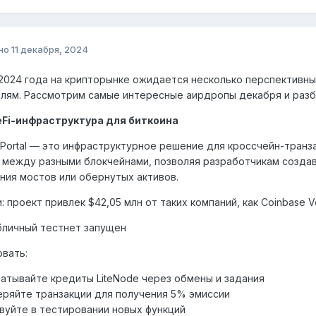
но
11 декабря, 2024
2024 года на крипторынке ожидается несколько перспективн
лям. Рассмотрим самые интересные аирдропы декабря и разб
 DeFi-инфраструктура для биткоина
 Portal — это инфраструктурное решение для кроссчейн-транз
 между разными блокчейнами, позволяя разработчикам созд
ния мостов или обернутых активов.
 проект привлек $42,05 млн от таких компаний, как Coinbase Ve
бличный тестнет запущен
овать:
атывайте кредиты LiteNode через обмены и задания
ряйте транзакции для получения 5% эмиссии
вуйте в тестировании новых функций