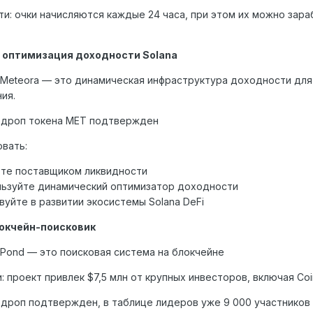
и: очки начисляются каждые 24 часа, при этом их можно зар
a: оптимизация доходности Solana
 Meteora — это динамическая инфраструктура доходности для
ия.
ирдроп токена MET подтвержден
овать:
те поставщиком ликвидности
ьзуйте динамический оптимизатор доходности
вуйте в развитии экосистемы Solana DeFi
локчейн-поисковик
 Pond — это поисковая система на блокчейне
: проект привлек $7,5 млн от крупных инвесторов, включая Coi
рдроп подтвержден, в таблице лидеров уже 9 000 участников