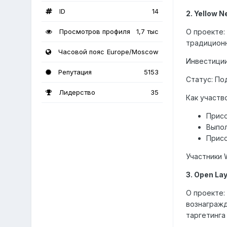
ID
14
2. Yellow 
Просмотров профиля
1,7 тыс
О проекте:
традиционн
Часовой пояс
Europe/Moscow
Инвестиции
Репутация
5153
Статус: П
Лидерство
35
Как участв
Присо
Выпол
Присо
Участники 
3. Open La
О проекте:
вознагражд
таргетинга