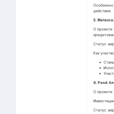
Особенност
действия.
5. Meteor
О проекте:
кредитован
Статус: а
Как участв
Стань
Испол
Участ
6. Pond: б
О проекте:
Инвестиции
Статус: аи