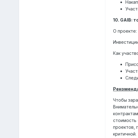
Накап
Участ
10. GAIB: 
О проекте:
Инвестиции
Как участв
Присо
Участ
Следи
Рекоменда
Чтобы зара
Внимательн
контрактам
стоимость 
проектов, 
критичной.