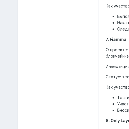
Как участв
Выпол
Накап
Следи
7. Fiamma
О проекте:
блокчейн-
Инвестиции:
Статус: те
Как участв
Тести
Участ
Вноси
8. Only La