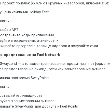
: проект привлек $5 млн от крупных инвесторов, включая a16z
ущена кампания Holiday Fest
овать:
авайте NFT
остраняйте коды приглашений
вуйте в ежедневных активностях
живайте прогресс в таблице лидеров и получайте очки.
d: кредитование на Fuel Network
 SwayLend — это децентрализованная кредитная платформа, 
 за предоставление ликвидности или заимствование активов
тивная программа SwayPoints
овать:
оставляйте ликвидность
вуйте в заимствовании активов
ливайте SwayPoints для доступа к Fuel Points