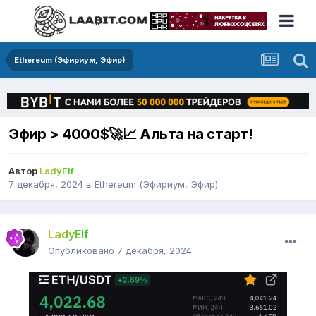
Ethereum (Эфириум, Эфир)
Эфир > 4000$🚀📈 Альта на старт!
Автор
LadyElf
7 декабря, 2024
в
Ethereum (Эфириум, Эфир)
LadyElf
Опубликовано
7 декабря, 2024