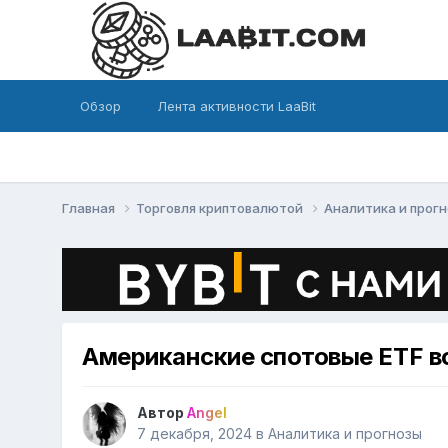
Обзор
Лента активности LaaBit
Главная
Торговля криптовалютой
Аналитика и прог
Американские спотовые ETF в
Автор
Angel
7 декабря, 2024
в
Аналитика и прогнозы