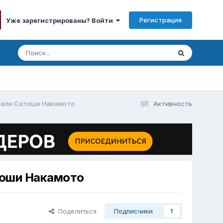
Регистрация
Уже зарегистрированы? Войти
гнали Сатоши Накамото
Активность
тоши Накамото
Поделиться
Подписчики
1