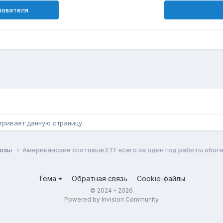
зователя
н
тривает данную страницу
нозы
Американские спотовые ETF всего за один год работы обо
Тема
Обратная связь
Cookie-файлы
© 2024 - 2026
Powered by Invision Community