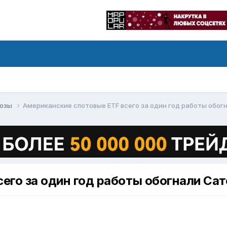
нозы
Американские спотовые ETF всего за один год работы обо
сего за один год работы обогнали Са