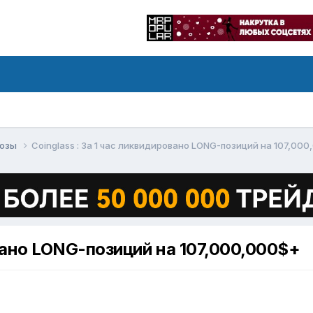
нозы
Сoinglass : За 1 час ликвидировано LONG-позиций на 107,00
овано LONG-позиций на 107,000,000$+