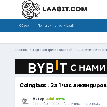
Обзор
Лента активности LaaBit
Главная
Торговля криптовалютой
Аналитика и прог
Сoinglass : За 1 час ликвидир
Автор
laabit_news
25 ноября, 2024
в
Аналитика и прогнозы