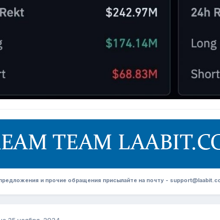
редложения и прочие обращения присылайте на почту - support@laabit.c
но
25 ноября, 2024