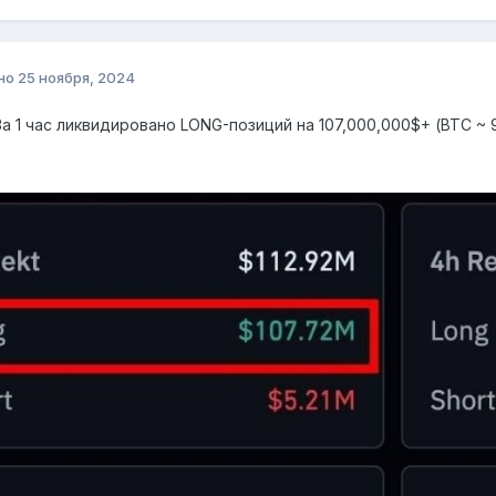
но
25 ноября, 2024
 За 1 час ликвидировано LONG-позиций на 107,000,000$+ (BTC ~ 