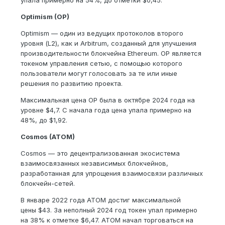
упала примерно на 54%, до отметки $0,45.
Optimism (OP)
Optimism — один из ведущих протоколов второго
уровня (L2), как и Arbitrum, созданный для улучшения
производительности блокчейна Ethereum. OP является
токеном управления сетью, с помощью которого
пользователи могут голосовать за те или иные
решения по развитию проекта.
Максимальная цена OP была в октябре 2024 года на
уровне $4,7. С начала года цена упала примерно на
48%, до $1,92.
Cosmos (ATOM)
Cosmos — это децентрализованная экосистема
взаимосвязанных независимых блокчейнов,
разработанная для упрощения взаимосвязи различных
блокчейн-сетей.
В январе 2022 года ATOM достиг максимальной
цены $43. За неполный 2024 год токен упал примерно
на 38% к отметке $6,47. ATOM начал торговаться на