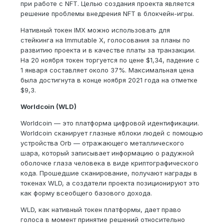
при работе с NFT. Целью создания проекта является
решение проблемы внедрения NFT в блокчейн-игры.
Нативный токен IMX можно использовать для
стейкинга на Immutable X, голосования за планы по
развитию проекта и в качестве платы за транзакции.
На 20 ноября токен торгуется по цене $1,34, падение с
1 января составляет около 37%. Максимальная цена
была достигнута в конце ноября 2021 года на отметке
$9,3.
Worldcoin (WLD)
Worldcoin — это платформа цифровой идентификации.
Worldcoin сканирует глазные яблоки людей с помощью
устройства Orb — отражающего металлического
шара, который записывает информацию о радужной
оболочке глаза человека в виде криптографического
кода. Прошедшие сканирование, получают награды в
токенах WLD, а создатели проекта позиционируют это
как форму всеобщего базового дохода.
WLD, как нативный токен платформы, дает право
голоса в момент принятие решений относительно