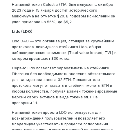
Нативный токен Celestia (TIA) был выпущен в октябре
2023 года и 15 января достиг исторического
максимума на отметке $20. В годовом исчислении он
упал примерно на 56%, до $5,2.
Lido (LDO)
Lido DAO — это организация, стоящая за крупнейшим
протоколом ликвидного стейкинга Lido, общая
заблокированная стоимость (Total value locked, TVL) в
котором превышает $30 млрд.
Сервис Lido позволяет зарабатывать на стейкинге
Ethereum без необходимости внесения обязательного
для валидатора залога 32 ETH. Пользователи
протокола могут отправить в стейкинг монеты ETH в
любом количестве, получая взамен токенизированные
версии своих активов в виде токена stETH в
пропорции 1:1.
Нативный токен проекта LDO используется для
вознаграждения пользователей и позволяет его
владельцам участвовать в процессе голосования
относительно принимаемых решений по управлению