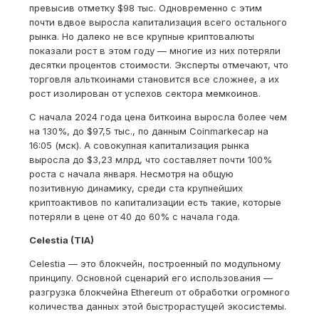
превысив отметку $98 тыс. Одновременно с этим
почти вдвое выросла капитализация всего остального
рынка. Но далеко не все крупные криптовалюты
показали рост в этом году — многие из них потеряли
десятки процентов стоимости. Эксперты отмечают, что
торговля альткоинами становится все сложнее, а их
рост изолирован от успехов сектора мемкоинов.
С начала 2024 года цена биткоина выросла более чем
на 130%, до $97,5 тыс., по данным Coinmarkecap на
16:05 (мск). А совокупная капитализация рынка
выросла до $3,23 млрд, что составляет почти 100%
роста с начала января. Несмотря на общую
позитивную динамику, среди ста крупнейших
криптоактивов по капитализации есть такие, которые
потеряли в цене от 40 до 60% с начала года.
Celestia (TIA)
Celestia — это блокчейн, построенный по модульному
принципу. Основной сценарий его использования —
разгрузка блокчейна Ethereum от обработки огромного
количества данных этой быстрорастущей экосистемы.