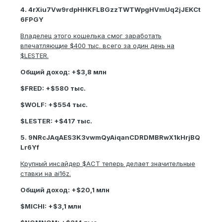
4. 4rXiu7Vw9rdpHHKFLBGzzTWTWpgHVmUq2jJEKCt
6FPGY
Владелец этого кошелька смог заработать
впечатляющие $400 тыс. всего за один день на
$LESTER.
Общий доход: +$3,8 млн
$FRED: +$580 тыс.
$WOLF: +$554 тыс.
$LESTER: +$417 тыс.
5. 9NRcJAqAES3K3vwmQyAiqanCDRDMBRwX1kHrjBQ
Lr6Yf
Крупный инсайдер $ACT теперь делает значительные
ставки на ai16z.
Общий доход: +$20,1 млн
$MICHI: +$3,1 млн