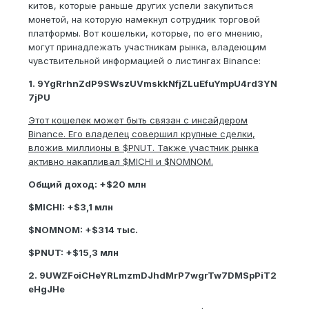
китов, которые раньше других успели закупиться
монетой, на которую намекнул сотрудник торговой
платформы. Вот кошельки, которые, по его мнению,
могут принадлежать участникам рынка, владеющим
чувствительной информацией о листингах Binance:
1. 9YgRrhnZdP9SWszUVmskkNfjZLuEfuYmpU4rd3YN
7jPU
Этот кошелек может быть связан с инсайдером
Binance. Его владелец совершил крупные сделки,
вложив миллионы в $PNUT. Также участник рынка
активно накапливал $MICHI и $NOMNOM.
Общий доход: +$20 млн
$MICHI: +$3,1 млн
$NOMNOM: +$314 тыс.
$PNUT: +$15,3 млн
2. 9UWZFoiCHeYRLmzmDJhdMrP7wgrTw7DMSpPiT2
eHgJHe