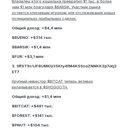
Владелец этого кошелька превратил $1 тыс. в более
чем $1 млн благодаря $BARSIK. Участник рынка
остается ключевым игроком для отслеживания новых
потенциально прибыльных сделок.
Общий доход: +$4,4 млн
$BUENO: +$314 тыс.
$BARSIK: +$1,4 млн
$FUR: +$3,1 млн
3. 3ffST9c1JF8UMKQ35Kty4fM4K5SnoZNNKK2p7otj2
ET7
Крупный инвестор $BITCAT теперь активно
вкладывается в $SHOGGOTH.
Общий доход: +$1,4 млн
$BITCAT: +$481 тыс.
$FOREST: +$141 тыс.
$PNUT: +$104 тыс.