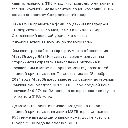
капитализацию в $110 млрд, что позволило ей войти в
топ-100 крупнейших по капитализации компаний США,
согласно сервису Companiesmarketcap.
Цена MSTR превысила $490, по данным платформы
TradingView на 18:55 мск, с $69 в начале января.
Сегодняшний ценовой уровень является
максимальным за всю историю компании.
Компания-разработчик программного обеспечения
MicroStrategy (MSTR) является самым известным
сторонником стратегии накопления биткоина и
крупнейшим в мире из корпоративных держателей
главной криптовалюты. По состоянию на 18 ноября
2024 года MicroStrategy вместе со своими дочерними
компаниями владела 331 200 BTC при средней цене
покупки $49 874 за биткоин, на которые она совокупно
потратила $16,5 млрд.
До момента принятия бизнес-модели на основе
главной криптовалюты акции MSTR торговались на
95% ниже предыдущего максимума, достигнутого в
январе 2000 года на отметке $333.