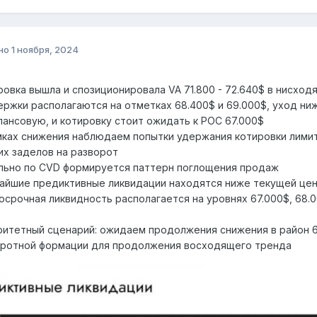
но
1 ноября, 2024
овка вышла и спозиционировала VA 71.800 - 72.640$ в нисхо
ржки располагаются на отметках 68.400$ и 69.000$, уход ни
лансовую, и котировку стоит ожидать к POC 67.000$
ках снижения наблюдаем попытки удержания котировки лимит
их заделов на разворот
льно по CVD формируется паттерн поглощения продаж
айшие предиктивные ликвидации находятся ниже текущей це
срочная ликвидность располагается на уровнях 67.000$, 68.0
итетный сценарий: ожидаем продолжения снижения в район 6
оротной формации для продолжения восходящего тренда