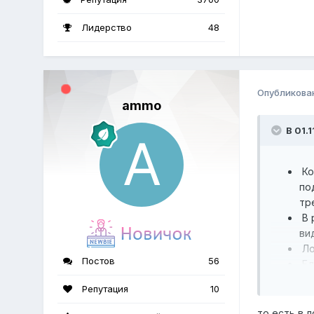
Лидерство
48
Опубликова
ammo
В 01.
Ко
по
тр
В 
ви
Ло
Постов
56
Бл
До
Репутация
10
за
Пр
то есть в 