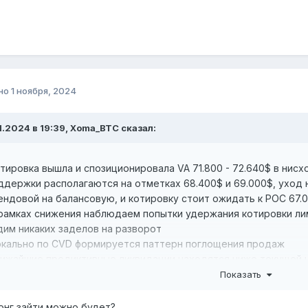
но
1 ноября, 2024
11.2024 в 19:39,
Xoma_BTC
сказал:
тировка вышла и спозиционировала VA 71.800 - 72.640$ в нис
ддержки располагаются на отметках 68.400$ и 69.000$, уход 
ендовой на балансовую, и котировку стоит ожидать к POC 67.
рамках снижения наблюдаем попытки удержания котировки ли
дим никаких заделов на разворот
кально по CVD формируется паттерн поглощения продаж
ижайшие предиктивные ликвидации находятся ниже текущей 
лгосрочная ликвидность располагается на уровнях 67.000$, 6
Показать
явок за Bid
иоритетный сценарий: ожидаем продолжения снижения в район
лонг зайти можно будет?