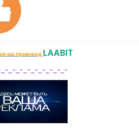
LAABIT
дигаш промокод
-_-_-_-_-_-_-_-_-_-