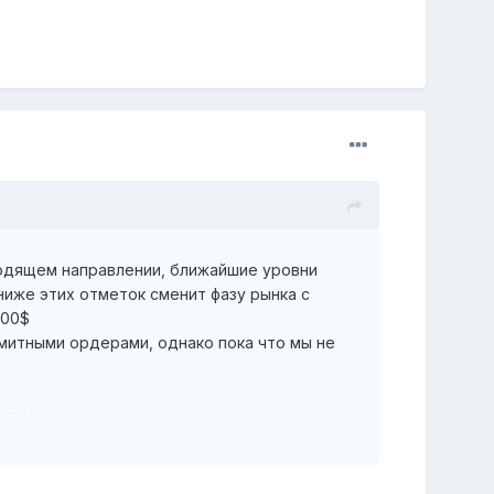
ходящем направлении, ближайшие уровни
ниже этих отметок сменит фазу рынка с
000$
митными ордерами, однако пока что мы не
цены
8.000$ и 73.000$; дисбаланс по объему
 68.400$, откуда крайне вероятно