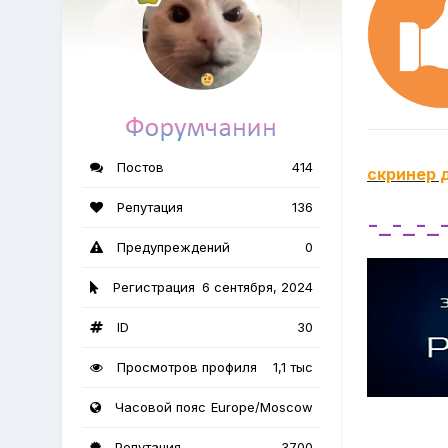
Постов
414
скринер 
Репутация
136
-_-_-_
Предупреждений
0
Регистрация
6 сентября, 2024
ID
30
Просмотров профиля
1,1 тыс
Часовой пояс
Europe/Moscow
Репутация
3700