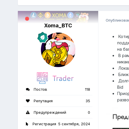
Опубликова
Xoma_BTC
Котир
подде
на ба
В рам
никак
Лока
Ближ
Долго
Bid
Постов
118
Приор
разв
Репутация
35
Предупреждений
0
Регистрация
5 сентября, 2024