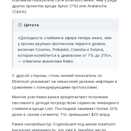
Ключевой показатель сети Ethereum ниже, чем у ряда
других проектов вроде Aptos (7%) или Avalanche
(7,84%).
Цитата
«Доходность стейкинга эфира теперь ниже, чем
у прочих крупных протоколов первого уровня,
включая Cosmos, Polkadot, Celestia и Solana,
которая колеблется в диапазоне от 7% до 21%»,
— отметили аналитики Kaiko.
С другой стороны, столь низкий показатель по
Ethereum указывает на невысокий уровень инфляции в
сравнении с конкурирующими протоколами.
Многие участники рынка предпочитают получение
пассивного дохода посредством сервисов ликвидного
стейкинга вроде Lido. Последний занимает более 33%
долю в своем сегменте; TVL превышает $25 млрд.
Ранее контрибьютор CryptoQuant под ником maartunn
высказал уверенность, что уже в декабре число