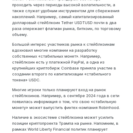
проходить через периоды высокой волатильности, а
также служат удобным инструментом для сбережения
накоплений. Например, самый капитализированный
долларовый стейблкоин Tether USDTUSD почти в два
раза опережает флагман рынка, биткоин, по торговому
объему.
Большой интерес участников рынка к стейблкоинам
вдохновил многие компании на разработку
собственных «стабильных монет». Например,
стейблкоин есть у платежной PayPal, а одна из
крупнейших криптобирж Coinbase приняла участие в
создании второго по капитализации «стабильного
токена» USDC.
Многие игроки только планируют вход на рынок
стейблкоинов. Например, в сентябре 2024 года в сети
появилась информация о том, что свою «стабильную
монету» может выпустить финтех-компания Robinhood.
Наличие в экосистеме стейблкоина может усилить
позиции криптопроекта Трампа на рынке. Напомним, в
рамках World Liberty Financial политик планирует