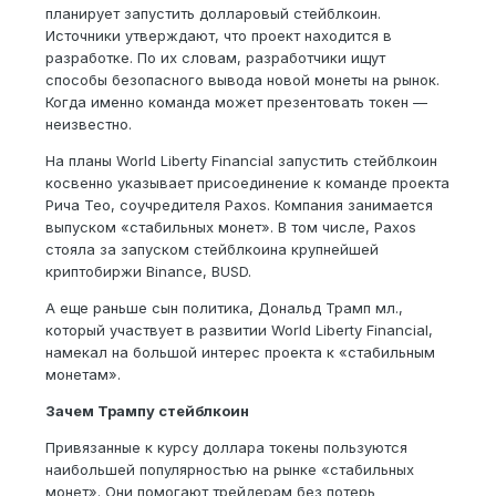
планирует запустить долларовый стейблкоин.
Источники утверждают, что проект находится в
разработке. По их словам, разработчики ищут
способы безопасного вывода новой монеты на рынок.
Когда именно команда может презентовать токен —
неизвестно.
На планы World Liberty Financial запустить стейблкоин
косвенно указывает присоединение к команде проекта
Рича Тео, соучредителя Paxos. Компания занимается
выпуском «стабильных монет». В том числе, Paxos
стояла за запуском стейблкоина крупнейшей
криптобиржи Binance, BUSD.
А еще раньше сын политика, Дональд Трамп мл.,
который участвует в развитии World Liberty Financial,
намекал на большой интерес проекта к «стабильным
монетам».
Зачем Трампу стейблкоин
Привязанные к курсу доллара токены пользуются
наибольшей популярностью на рынке «стабильных
монет». Они помогают трейдерам без потерь