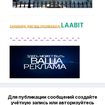
LAABIT
скринер дигаш промокод
-_-_-_-_-_-_-_-_-_-_-_-_-
Для публикации сообщений создайте
учётную запись или авторизуйтесь