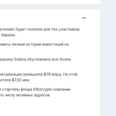
вателей» будет полезна для тех участников
 биржах.
ривать личные истории инвестиций на
ддержку Solana обусловлено все более
питализация превысила $78 млрд. На этой
теля $7,92 млн.
 стартапы фонда A16zcrypto компании
по числу активных адресов.