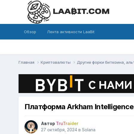
Обзор
Лента активности LaaBit
Главная
Криптовалюты
Другие форки биткоина, ал
Платформа Arkham Intelligenc
Автор
TruTraider
27 октября, 2024
в
Solana