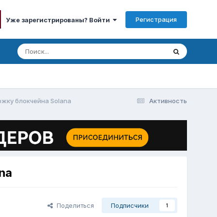
Регистрация
Уже зарегистрированы? Войти
ржку блокчейна Solana
Активность
na
Поделиться
Подписчики
1