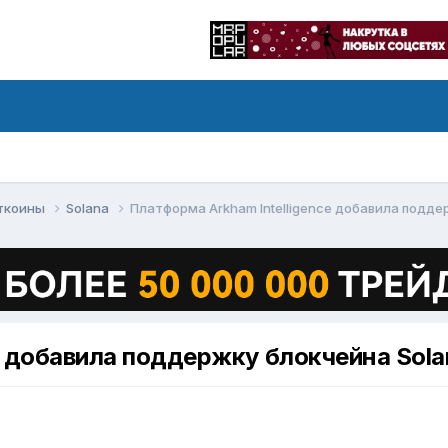
ьткоины
Solana
Платформа Arkham Intelligence добавила подде
e добавила поддержку блокчейна Sola