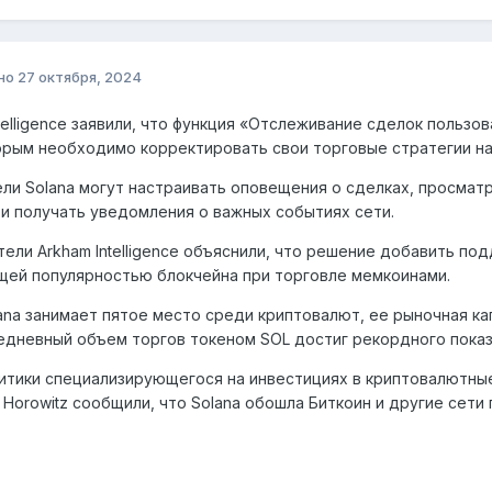
но
27 октября, 2024
ntelligence заявили, что функция «Отслеживание сделок пользо
орым необходимо корректировать свои торговые стратегии на
ли Solana могут настраивать оповещения о сделках, просмат
и получать уведомления о важных событиях сети.
ели Arkham Intelligence объяснили, что решение добавить по
ей популярностью блокчейна при торговле мемкоинами.
ana занимает пятое место среди криптовалют, ее рыночная ка
дневный объем торгов токеном SOL достиг рекордного показа
итики специализирующегося на инвестициях в криптовалютные
 Horowitz сообщили, что Solana обошла Биткоин и другие сети 