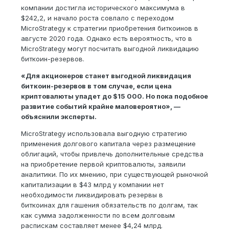
компании достигла исторического максимума в
$242,2, и начало роста совпало с переходом
MicroStrategy к стратегии приобретения биткоинов в
августе 2020 года. Однако есть вероятность, что в
MicroStrategy могут посчитать выгодной ликвидацию
биткоин-резервов.
«Для акционеров станет выгодной ликвидация
биткоин-резервов в том случае, если цена
криптовалюты упадет до $15 000. Но пока подобное
развитие событий крайне маловероятно», —
объяснили эксперты.
MicroStrategy использовала выгодную стратегию
применения долгового капитала через размещение
облигаций, чтобы привлечь дополнительные средства
на приобретение первой криптовалюты, заявили
аналитики. По их мнению, при существующей рыночной
капитализации в $43 млрд у компании нет
необходимости ликвидировать резервы в
биткоинах для гашения обязательств по долгам, так
как сумма задолженности по всем долговым
распискам составляет менее $4,24 млрд.