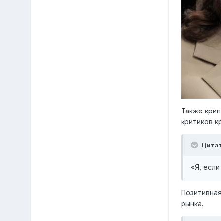
Также крип
критиков к
Цита
«Я, есл
Позитивная
рынка.