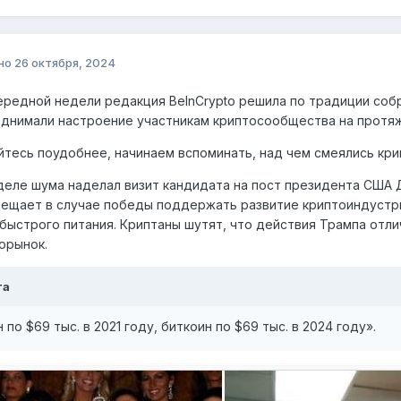
но
26 октября, 2024
ередной недели редакция BeInCrypto решила по традиции соб
днимали настроение участникам криптосообщества на протя
тесь поудобнее, начинаем вспоминать, над чем смеялись кри
деле шума наделал визит кандидата на пост президента США Д
ещает в случае победы поддержать развитие криптоиндустри
быстрого питания. Криптаны шутят, что действия Трампа от
орынок.
та
 по $69 тыс. в 2021 году, биткоин по $69 тыс. в 2024 году».