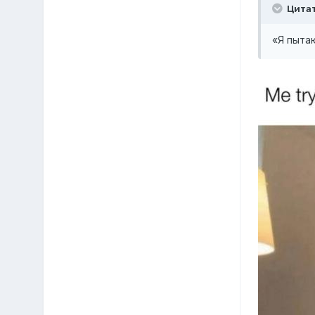
Цита
«Я пыта