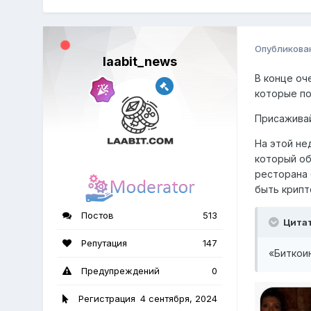
Опубликова
laabit_news
В конце оч
которые по
Присаживай
На этой не
который об
ресторана 
быть крипт
Постов
513
Цита
Репутация
147
«Биткоин
Предупреждений
0
Регистрация
4 сентября, 2024