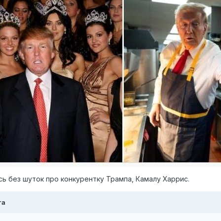
ь без шуток про конкурентку Трампа, Камалу Харрис.
та