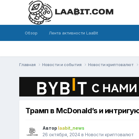
Обзор
Лента активности LaaBit
Главная
Новости и события
Новости криптовалют
Трамп в McDonald’s и интригу
Автор
laabit_news
26 октября, 2024
в
Новости криптовалют