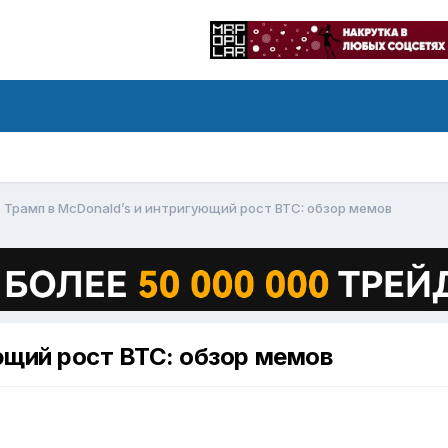
Трамп в McDonald’s и интригующий рост BTC: обзор мемов
ющий рост BTC: обзор мемов