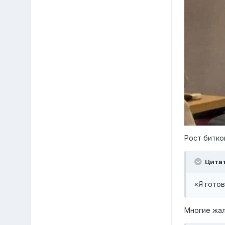
Рост битко
Цита
«Я гото
Многие жал