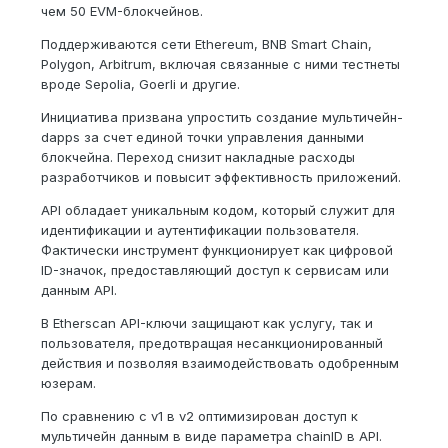
чем 50 EVM-блокчейнов.
Поддерживаются сети Ethereum, BNB Smart Chain,
Polygon, Arbitrum, включая связанные с ними тестнеты
вроде Sepolia, Goerli и другие.
Инициатива призвана упростить создание мультичейн-
dapps за счет единой точки управления данными
блокчейна. Переход снизит накладные расходы
разработчиков и повысит эффективность приложений.
API обладает уникальным кодом, который служит для
идентификации и аутентификации пользователя.
Фактически инструмент функционирует как цифровой
ID-значок, предоставляющий доступ к сервисам или
данным API.
В Etherscan API-ключи защищают как услугу, так и
пользователя, предотвращая несанкционированный
действия и позволяя взаимодействовать одобренным
юзерам.
По сравнению с v1 в v2 оптимизирован доступ к
мультичейн данным в виде параметра chainID в API.