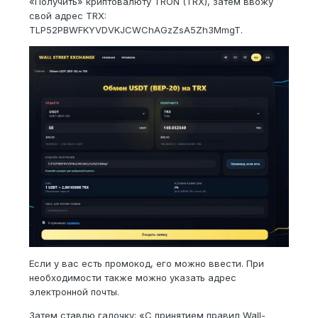
«Получить» криптовалюту TRON (TRX), затем ввожу
свой адрес TRX:
TLP52PBWFKYVDVKJCWChAGzZsA5Zh3MmgT.
Если у вас есть промокод, его можно ввести. При
необходимости также можно указать адрес
электронной почты.
Затем ставлю галочку: «С принятием правил Wall-