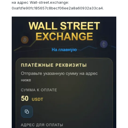
на адрес Wall-street.exchange:
0xafd1e90fc185657c8becf06ee2a8a60932a33ca4.