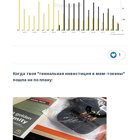
1
Когда твоя "гениальная инвестиция в мем-токены"
пошла не по плану: