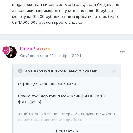
maga тоже дал писец сколько иксов, если бы даже не
за копейки например его купить а по цене 10 руб за
монету на 10.000 рублей взять и продать на хаях было
бы 17.000.000 рублей просто в шоке
DozaPsixoza
Опубликовано
21 октября, 2024
В 21.10.2024 в 07:48,
alex12
сказал:
С $300 до $400 000 за 4 часа
Ночью трейдер купил мем-коин $SLOP на 1,76
$SOL ($296).
▪ Щиток резко пошёл вверх, и следующие 4 часа
он частями фиксировал прибыль.
Показать
В итоге на его балансе образовалось 2412 $SOL