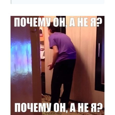
($405 000). Также он по-прежнему холдит $SLOP
на $126 000.
Ему очень сильно повезло — до $SLOP он почти
всегда торговал в минус.