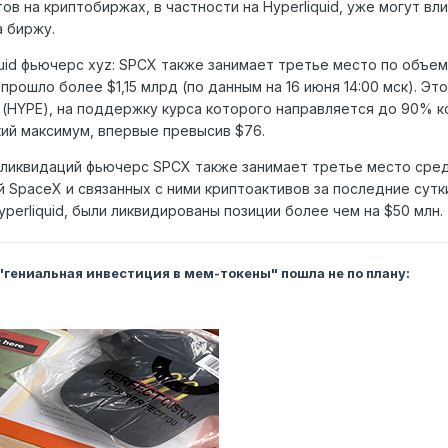
ов на криптобиржах, в частности на Hyperliquid, уже могут вл
 биржу.
quid фьючерс xyz: SPCX также занимает третье место по объем
 прошло более $1,15 млрд (по данным на 16 июня 14:00 мск). Эт
(HYPE), на поддержку курса которого направляется до 90% ком
ий максимум, впервые превысив $76.
ликвидаций фьючерс SPCX также занимает третье место сред
й SpaceX и связанных с ними криптоактивов за последние сутк
Hyperliquid, были ликвидированы позиции более чем на $50 млн.
 "гениальная инвестиция в мем-токены" пошла не по плану: