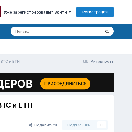
Регистрация
Уже зарегистрированы? Войти
 BTC и ETH
Активность
BTC и ETH
Поделиться
Подписчики
0