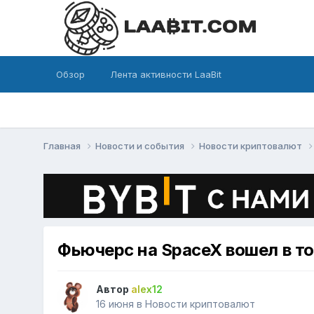
Обзор
Лента активности LaaBit
Главная
Новости и события
Новости криптовалют
Фьючерс на SpaceX вошел в то
Автор
alex12
16 июня
в
Новости криптовалют