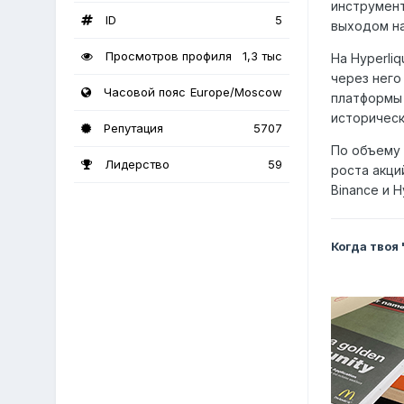
инструмент
ID
5
выходом на
Просмотров профиля
1,3 тыс
На Hyperli
через него
Часовой пояс
Europe/Moscow
платформы 
историческ
Репутация
5707
По объему 
Лидерство
59
роста акци
Binance и 
Когда твоя