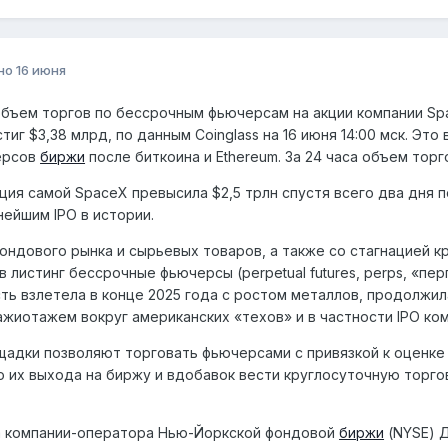
но
16 июня
бъем торгов по бессрочным фьючерсам на акции компании Sp
стиг $3,38 млрд, по данным Coinglass на 16 июня 14:00 мск. Эт
ерсов
биржи
после биткоина и Ethereum. За 24 часа объем тор
ция самой SpaceX превысила $2,5 трлн спустя всего два дня 
нейшим IPO в истории.
ондового рынка и сырьевых товаров, а также со стагнацией к
в листинг бессрочные фьючерсы (perpetual futures, perps, «пер
ть взлетела в конце 2025 года с ростом металлов, продолжил
ажиотажем вокруг американских «техов» и в частности IPO ко
адки позволяют торговать фьючерсами с привязкой к оценке 
до их выхода на биржу и вдобавок вести круглосуточную торго
а компании-оператора Нью-Йоркской фондовой
биржи
(NYSE) Д