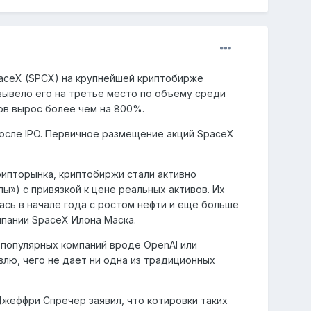
aceX (SPCX) на крупнейшей криптобирже
о вывело его на третье место по объему среди
гов вырос более чем на 800%.
после IPO. Первичное размещение акций SpaceX
рипторынка, криптобиржи стали активно
пы») с привязкой к цене реальных активов. Их
ась в начале года с ростом нефти и еще больше
мпании SpaceX Илона Маска.
популярных компаний вроде OpenAI или
влю, чего не дает ни одна из традиционных
жеффри Спречер заявил, что котировки таких