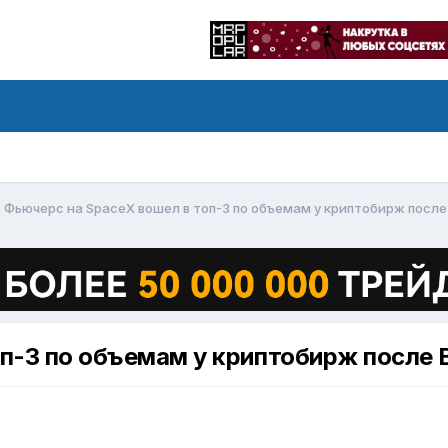
Фьючерс на SpaceX вошел в топ-3 по объемам у криптобирж после
п-3 по объемам у криптобирж после 