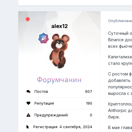
Опубликова
alex12
Суточный о
Binance до
всех фьюч
Капитализа
стало круп
С ростом ф
добавлять 
популярнос
Постов
607
выросла с 
Репутация
190
Криптоплощ
Anthorpic 
Предупреждений
0
бирж.
Регистрация
4 сентября, 2024
В мае глав