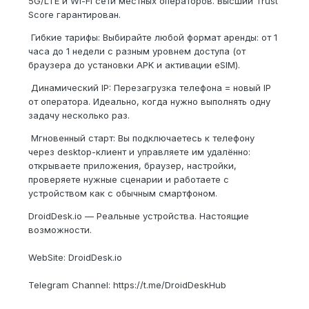
5G/LTE и Wi-Fi сети местных операторов. Высший Trust
Score гарантирован.
️ Гибкие тарифы: Выбирайте любой формат аренды: от 1
часа до 1 недели с разным уровнем доступа (от
браузера до установки APK и активации eSIM).
️ Динамический IP: Перезагрузка телефона = новый IP
от оператора. Идеально, когда нужно выполнять одну
задачу несколько раз.
️ Мгновенный старт: Вы подключаетесь к телефону
через desktop-клиент и управляете им удалённо:
открываете приложения, браузер, настройки,
проверяете нужные сценарии и работаете с
устройством как с обычным смартфоном.
DroidDesk.io — Реальные устройства. Настоящие
возможности.
WebSite: DroidDesk.io
Telegram Channel: https://t.me/DroidDeskHub