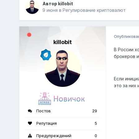
Автор
killobit
9 июня
в
Регулирование криптовалют
Опубликова
killobit
В России х
брокеров и
Если иници
это за них
Постов
29
Репутация
5
Предупреждений
0