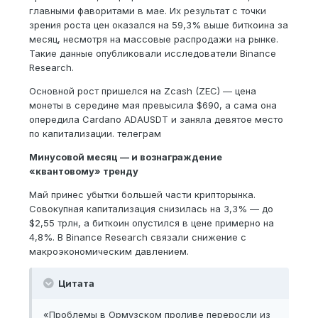
главными фаворитами в мае. Их результат с точки
зрения роста цен оказался на 59,3% выше биткоина за
месяц, несмотря на массовые распродажи на рынке.
Такие данные опубликовали исследователи Binance
Research.
Основной рост пришелся на Zcash (ZEC) — цена
монеты в середине мая превысила $690, а сама она
опередила Cardano ADAUSDT и заняла девятое место
по капитализации. телеграм
Минусовой месяц — и вознаграждение
«квантовому» тренду
Май принес убытки большей части крипторынка.
Совокупная капитализация снизилась на 3,3% — до
$2,55 трлн, а биткоин опустился в цене примерно на
4,8%. В Binance Research связали снижение с
макроэкономическим давлением.
Цитата
«Проблемы в Ормузском проливе переросли из