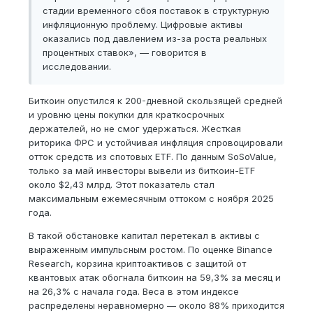
стадии временного сбоя поставок в структурную
инфляционную проблему. Цифровые активы
оказались под давлением из-за роста реальных
процентных ставок», — говорится в
исследовании.
Биткоин опустился к 200-дневной скользящей средней
и уровню цены покупки для краткосрочных
держателей, но не смог удержаться. Жесткая
риторика ФРС и устойчивая инфляция спровоцировали
отток средств из спотовых ETF. По данным SoSoValue,
только за май инвесторы вывели из биткоин-ETF
около $2,43 млрд. Этот показатель стал
максимальным ежемесячным оттоком с ноября 2025
года.
В такой обстановке капитал перетекал в активы с
выраженным импульсным ростом. По оценке Binance
Research, корзина криптоактивов с защитой от
квантовых атак обогнала биткоин на 59,3% за месяц и
на 26,3% с начала года. Веса в этом индексе
распределены неравномерно — около 88% приходится