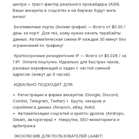
центра + траст-фактор реального провайдера (ASN).
Ваши аккаунты в соцсетях и на биржах будут жить
вечно!
Безлимитные порты (Анлим трафик) — Всего от $0.30 /
день за порт! Для тех, кому нужно качать терабайты
данных. Автоматическая смена IP каждые 30 минут без
ограничений по трафику!
Краткосрочные резидентские IP — Всего от $0.028 / за
1 IP! Оплата поштучно. Идеально для быстрых чеков,
разовых верификаций и задач с частой сменой
адресов (живут до 6 часов).
ИДЕАЛЬНО ПОДХОДИТ ДЛЯ:
• Регистрации и фарма аккаунтов (Google, Discord,
Coinlist, Telegram, Twitter) • Брута, чекеров и
скрейпинга данных (Amazon, eBay, Avito)
• Автоматизации соцсетей и крипто-дропов (Airdrops,
Gleam, авторегеры) • Накрутки, SEO-мониторинга и
арбитража
ЭКСКЛЮЗИВ ДЛЯ ПОЛЬЗОВАТЕЛЕЙ LAABIT!