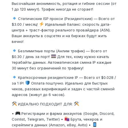
Высочайшая анонимность, ротация и гибкие сессии (от
1 до 120 минут). Трафик никогда не сгорает!
Статические ISP прокси (Резидентские) — Всего от
$3.00 / месяц!
Идеальный баланс: скорость дата-
центра + траст-фактор реального провайдера (ASN).
Ваши аккаунты в соцсетях и на биржах будут жить
вечно!
Безлимитные порты (Анлим трафик) — Всего от
$0.30 / день за порт!
Для тех, кому нужно качать
терабайты данных. Автоматическая смена IP каждые
30 минут без ограничений по трафику!
Краткосрочные резидентские IP — Всего от $0.028 /
за 1 IP!
Оплата поштучно. Идеально для быстрых
чеков, разовых верификаций и задач с частой сменой
адресов (живут до 6 часов).
ИДЕАЛЬНО ПОДХОДИТ ДЛЯ:
•
Регистрации и фарма аккаунтов (Google, Discord,
Coinlist, Telegram, Twitter) •
Брута, чекеров и
скрейпинга данных (Amazon, eBay, Avito) •