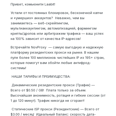
Привет, комьюнити Laabit!
Устали от постоянных блокировок, бесконечной капчи
и «умерших» аккаунтов? Неважно, чем вы
занимаетесь — веб-скрейпингом,
мультиаккаунтингом, автоматизацией, фармингом
крипты/дропов или арбитражем трафика — ваш успех
на 100% зависит от качества IP-адресов!
Встречайте NovProxy — самую выгодную и надежную
платформу резидентских прокси на рынке. В нашем
пуле более 100 миллионов чистейших IP из 195+ стран,
которые помогут вам обойти любые антифрод-
системы!
НАШИ ТАРИФЫ И ПРЕИМУЩЕСТВА:
Динамические резидентские прокси (Трафик) —
Всего от $0.50 / GB! Плата только за объем.
Высочайшая анонимность, ротация и гибкие сессии (от
1 до 120 минут). Трафик никогда не сгорает!
Статические ISP прокси (Резидентские) — Всего от
$3.00 / месяц! Идеальный баланс: скорость дата-