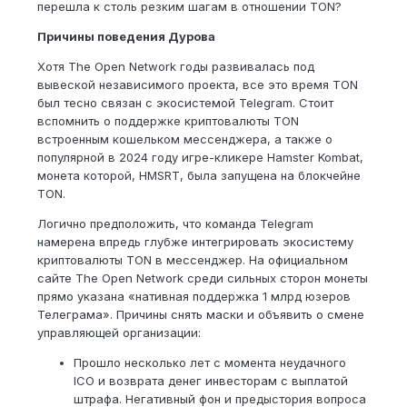
перешла к столь резким шагам в отношении TON?
Причины поведения Дурова
Хотя The Open Network годы развивалась под
вывеской независимого проекта, все это время TON
был тесно связан с экосистемой Telegram. Стоит
вспомнить о поддержке криптовалюты TON
встроенным кошельком мессенджера, а также о
популярной в 2024 году игре-кликере Hamster Kombat,
монета которой, HMSRT, была запущена на блокчейне
TON.
Логично предположить, что команда Telegram
намерена впредь глубже интегрировать экосистему
криптовалюты TON в мессенджер. На официальном
сайте The Open Network среди сильных сторон монеты
прямо указана «нативная поддержка 1 млрд юзеров
Телеграма». Причины снять маски и объявить о смене
управляющей организации:
Прошло несколько лет с момента неудачного
ICO и возврата денег инвесторам с выплатой
штрафа. Негативный фон и предыстория вопроса