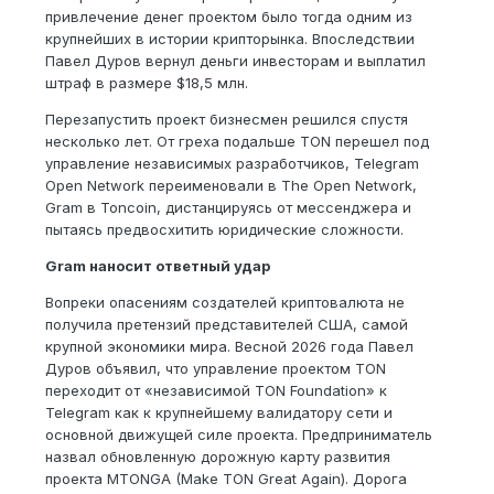
привлечение денег проектом было тогда одним из
крупнейших в истории крипторынка. Впоследствии
Павел Дуров вернул деньги инвесторам и выплатил
штраф в размере $18,5 млн.
Перезапустить проект бизнесмен решился спустя
несколько лет. От греха подальше TON перешел под
управление независимых разработчиков, Telegram
Open Network переименовали в The Open Network,
Gram в Toncoin, дистанцируясь от мессенджера и
пытаясь предвосхитить юридические сложности.
Gram наносит ответный удар
Вопреки опасениям создателей криптовалюта не
получила претензий представителей США, самой
крупной экономики мира. Весной 2026 года Павел
Дуров объявил, что управление проектом TON
переходит от «независимой TON Foundation» к
Telegram как к крупнейшему валидатору сети и
основной движущей силе проекта. Предприниматель
назвал обновленную дорожную карту развития
проекта MTONGA (Make TON Great Again). Дорога