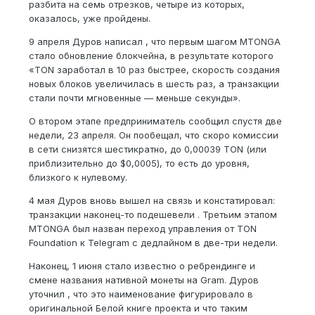
разбита на семь отрезков, четыре из которых,
оказалось, уже пройдены.
9 апреля Дуров написал , что первым шагом MTONGA
стало обновление блокчейна, в результате которого
«TON заработал в 10 раз быстрее, скорость создания
новых блоков увеличилась в шесть раз, а транзакции
стали почти мгновенные — меньше секунды».
О втором этапе предприниматель сообщил спустя две
недели, 23 апреля. Он пообещал, что скоро комиссии
в сети снизятся шестикратно, до 0,00039 TON (или
приблизительно до $0,0005), то есть до уровня,
близкого к нулевому.
4 мая Дуров вновь вышел на связь и констатировал:
транзакции наконец-то подешевели . Третьим этапом
MTONGA был назван переход управления от TON
Foundation к Telegram с дедлайном в две-три недели.
Наконец, 1 июня стало известно о ребрендинге и
смене названия нативной монеты на Gram. Дуров
уточнил , что это наименование фигурировало в
оригинальной Белой книге проекта и что таким