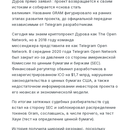
Дуров прямо заявил : проект возвращается к своим
истокам и собирается «снова стать
великим». Название GRAM фигурировало на ранних
этапах развития проекта, до официальной передачи
независимым от Telegram разработчикам.
Сегодня мы знаем криптопроект Дурова как The Open
Network, но в 2018 году команда
мессенджера представила ее как Telegram Open
Network. В середине 2020 года Telegram Open Network
был закрыт из-за давления со стороны американской
Комиссии по ценным бумагам и биржам (SEC).
Финансовый регулятор обвинил разработчиков в
незарегистрированном ICO на $1,7 млрд, нарушении
законодательства о ценных бумагах США, а также
недостаточном информировании инвесторов проекта о
его нюансах и экономическолй модели.
По итогам затяжных судебных разбирательств суд
встал на сторону SEC и заблокировал распределение
токенов Gram, сославшись, в числе прочего, на тест
Хауи (тест на определение ценной бумаги).
История получила широкий резонанс, поскольку