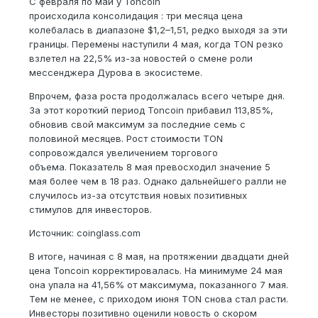
С февраля по май у Toncoin
происходила консолидация : три месяца цена
колебалась в диапазоне $1,2–1,51, редко выходя за эти
границы. Перемены наступили 4 мая, когда TON резко
взлетел на 22,5% из-за новостей о смене роли
мессенджера Дурова в экосистеме.
Впрочем, фаза роста продолжалась всего четыре дня.
За этот короткий период Toncoin прибавил 113,85%,
обновив свой максимум за последние семь с
половиной месяцев. Рост стоимости TON
сопровождался увеличением торгового
объема. Показатель 8 мая превосходил значение 5
мая более чем в 18 раз. Однако дальнейшего ралли не
случилось из-за отсутствия новых позитивных
стимулов для инвесторов.
Источник: coinglass.com
В итоге, начиная с 8 мая, на протяжении двадцати дней
цена Toncoin корректировалась. На минимуме 24 мая
она упала на 41,56% от максимума, показанного 7 мая.
Тем не менее, с приходом июня TON снова стал расти.
Инвесторы позитивно оценили новость о скором