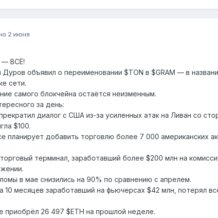
но
2 июня
 — ВСЁ!
 Дуров объявил о переименовании $TON в $GRAM — в название
ке сети.
ние самого блокчейна остаётся неизменным.
тересного за день:
прекратил диалог с США из-за усиленных атак на Ливан со сто
гла $100.
ce планирует добавить торговлю более 7 000 американских ак
, торговый терминал, заработавший более $200 млн на комисси
жении.
ломы в мае снизились на 90% по сравнению с апрелем.
за 10 месяцев заработавший на фьючерсах $42 млн, потерял всё
ne приобрёл 26 497 $ETH на прошлой неделе.