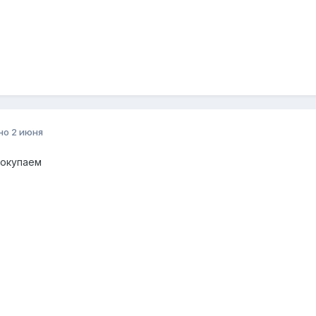
но
2 июня
докупаем