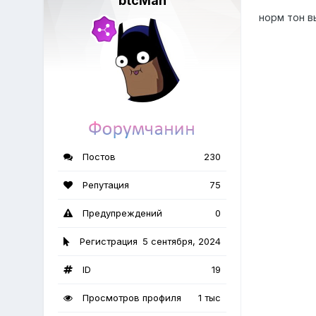
btcMan
норм тон в
Постов
230
Репутация
75
Предупреждений
0
Регистрация
5 сентября, 2024
ID
19
Просмотров профиля
1 тыс