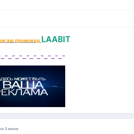
LAABIT
дигаш промокод
-_-_-_-_-_-_-_-_-_-
но
2 июня