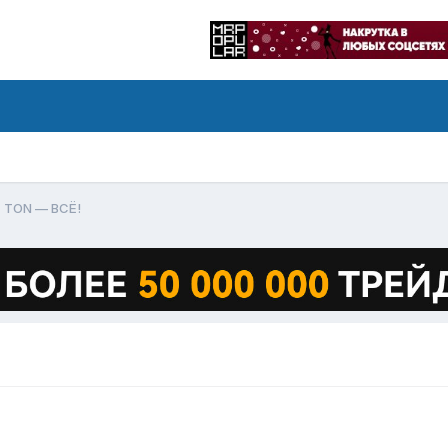
TON — ВСЁ!