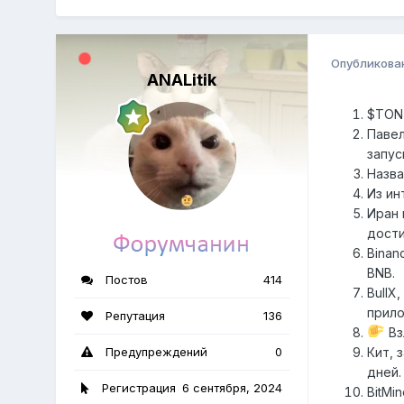
Опубликова
ANALitik
$TON
Павел
запус
Назва
Из ин
Иран 
дости
Binan
BNB.
Постов
414
BullX
прило
Репутация
136
Вз
Предупреждений
0
Кит, 
дней.
Регистрация
6 сентября, 2024
BitMi