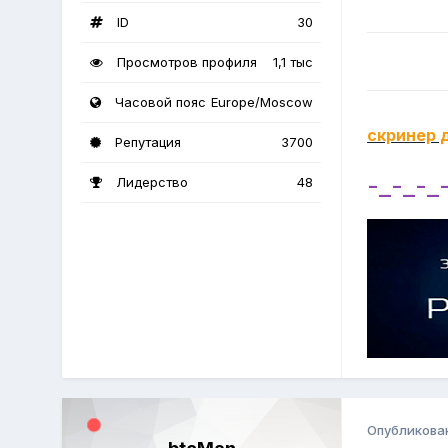
ID
30
Просмотров профиля
1,1 тыс
Часовой пояс
Europe/Moscow
скринер 
Репутация
3700
-_-_-_
Лидерство
48
Опубликова