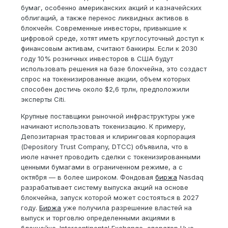
бумаг, особенно американских акций и казначейских
облигаций, а также перенос ликвидных активов в
блокчейн. Современные инвесторы, привыкшие к
цифровой среде, хотят иметь круглосуточный доступ к
финансовым активам, считают банкиры. Если к 2030
году 10% розничных инвесторов в США будут
использовать решения на базе блокчейна, это создаст
спрос на токенизированные акции, объем которых
способен достичь около $2,6 трлн, предположили
эксперты Citi.
Крупные поставщики рыночной инфраструктуры уже
начинают использовать токенизацию. К примеру,
Депозитарная трастовая и клиринговая корпорация
(Depository Trust Company, DTCC) объявила, что в
июле начнет проводить сделки с токенизированными
ценными бумагами в ограниченном режиме, а с
октября — в более широком. Фондовая
биржа
Nasdaq
разрабатывает систему выпуска акций на основе
блокчейна, запуск которой может состояться в 2027
году.
Биржа
уже получила разрешение властей на
выпуск и торговлю определенными акциями в