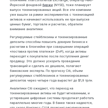
блокчейне. Intercontinental Exchange, оператор Нью-
Йоркской фондовой
биржи
(NYSE), тоже планирует
выпуск токенизированных акций. Все эти компании
уже вышли за рамки экспериментов с токенизацией
активов и начинают использовать ее при выпуске
ценных бумаг, торговле и расчетах, обратили
внимание аналитики.
Регулируемые стейблкоины и токенизированные
депозиты способны повысить доверие бизнеса к
расчетам в блокчейне при совершении операций
«поставка против платежа» (DvP), когда активы
переходят к покупателю после поступления денег
продавцу. Это должно ускорить проведение
транзакций и сделать их дешевле, полагают
банковские эксперты. По прогнозу Citi, объем
регулируемых стейблкоинов и токенизированных
депозитов через четыре года вырастет до $1,9 трлн.
Аналитики Citi ожидают, что переход на
токенизированные активы не будет мгновенным, и
устаревшие цифровые системы продолжат работать
параллельно многие годы. В банке также надеются,
что скоро Конгресс США прояснит регулирование