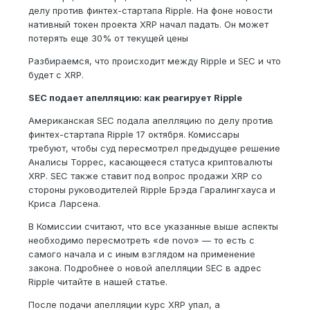
делу против финтех-стартапа Ripple. На фоне новости
нативный токен проекта XRP начал падать. Он может
потерять еще 30% от текущей цены
Разбираемся, что происходит между Ripple и SEC и что
будет с XRP.
SEC подает апелляцию: как реагирует Ripple
Американская SEC подала апелляцию по делу против
финтех-стартапа Ripple 17 октября. Комиссары
требуют, чтобы суд пересмотрел предыдущее решение
Аналисы Торрес, касающееся статуса криптовалюты
XRP. SEC также ставит под вопрос продажи XRP со
стороны руководителей Ripple Брэда Гаралингхауса и
Криса Ларсена.
В Комиссии считают, что все указанные выше аспекты
необходимо пересмотреть «de novo» — то есть с
самого начала и с иным взглядом на применение
закона. Подробнее о новой апелляции SEC в адрес
Ripple читайте в нашей статье.
После подачи апелляции курс XRP упал, а