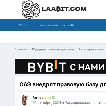
Обзор
Лента активности LaaBit
Главная
Юридическая информация
Регулирование 
ОАЭ внедрят правовую базу д
Автор
alex12
20 октября, 2024
в
Регулирование криптов