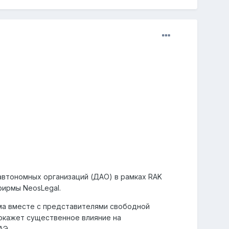
автономных организаций (ДАО) в рамках RAK
фирмы NeosLegal.
ма вместе с представителями свободной
 окажет существенное влияние на
АЭ.