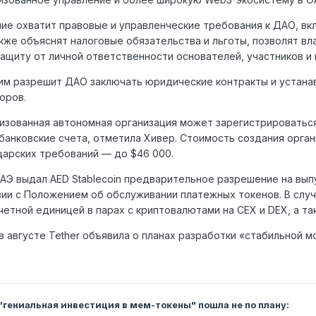
е охватит правовые и управленческие требования к ДАО, вк
кже объяснят налоговые обязательства и льготы, позволят в
ащиту от личной ответственности основателей, участников и 
м разрешит ДАО заключать юридические контракты и устанав
поров.
зованная автономная организация может зарегистрироваться 
банковские счета, отметила Хивер. Стоимость создания орган
арских требований — до $46 000.
АЭ выдал AED Stablecoin предварительное разрешение на выпу
ии с Положением об обслуживании платежных токенов. В случ
четной единицей в парах с криптовалютами на CEX и DEX, а 
в августе Tether объявила о планах разработки «стабильной м
 "гениальная инвестиция в мем-токены" пошла не по плану: