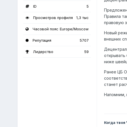
ID
5
Предложени
Правила та
Просмотров профиля
1,3 тыс
правовую з
Часовой пояс
Europe/Moscow
Новый режи
внешних с
Репутация
5707
Децентрали
Лидерство
59
открывать 
ниже швейц
Ранее ЦБ О
соответств
станет рас
Напомним, 
Когда твоя