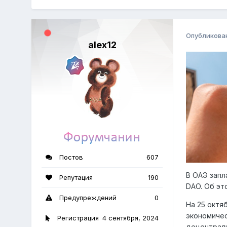
Опубликова
alex12
Постов
607
В ОАЭ запл
Репутация
190
DAO. Об эт
Предупреждений
0
На 25 октя
экономичес
Регистрация
4 сентября, 2024
децентрали