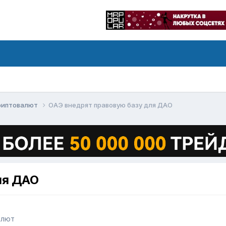
криптовалют
ОАЭ внедрят правовую базу для ДАО
ля ДАО
алют