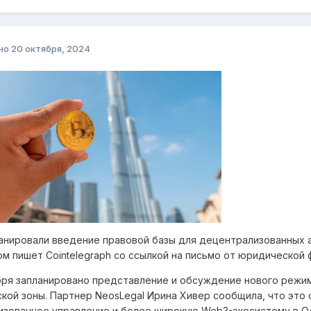
но
20 октября, 2024
анировали введение правовой базы для децентрализованных 
ом пишет Cointelegraph со ссылкой на письмо от юридической 
бря запланировано представление и обсуждение нового режи
кой зоны. Партнер NeosLegal Ирина Хивер сообщила, что это
зованное управление и более широкую Web3-экосистему в О