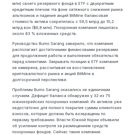
млн) своего резервного фонда в ETF с двукратным
кредитным плечом. На фоне затяжного снижения рынка
альткоинов и падения акций BitMine балансовая
стоимость актива сократилась с 59,5 млрд до 10,2
млрд вон ($6,8 млн). Похоронная компания лишилась
около 83 % вложенных средств.
Руководство Bumo Sarang заверило, что компания
располагает достаточными финансовыми резервами
для продолжения работы и выполнения обязательств
перед клиентами. Закрывать позиции в ETF компания
не намерена, рассчитывая на восстановление
криптовалютного рынка и акций BitMine в
долгосрочной перспективе.
Проблемы Bumo Sarang оказались не единичным
случаем. Дефицит баланса обнаружен у 32 из 75
южнокорейских похоронных компаний. Их активов уже
недостаточно для полного покрытия суммы клиентских
взносов, которые должны быть возвращены по
первому требованию. Власти Южной Кореи объявили
об усилении контроля за размещением средств
похоронных фондов. Сейчас такие компании