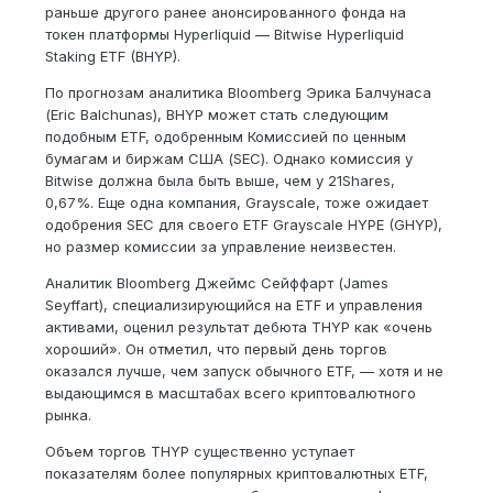
раньше другого ранее анонсированного фонда на
токен платформы Hyperliquid — Bitwise Hyperliquid
Staking ETF (BHYP).
По прогнозам аналитика Bloomberg Эрика Балчунаса
(Eric Balchunas), BHYP может стать следующим
подобным ETF, одобренным Комиссией по ценным
бумагам и биржам США (SEC). Однако комиссия у
Bitwise должна была быть выше, чем у 21Shares,
0,67%. Еще одна компания, Grayscale, тоже ожидает
одобрения SEC для своего ETF Grayscale HYPE (GHYP),
но размер комиссии за управление неизвестен.
Аналитик Bloomberg Джеймс Сейффарт (James
Seyffart), специализирующийся на ETF и управления
активами, оценил результат дебюта THYP как «очень
хороший». Он отметил, что первый день торгов
оказался лучше, чем запуск обычного ETF, — хотя и не
выдающимся в масштабах всего криптовалютного
рынка.
Объем торгов THYP существенно уступает
показателям более популярных криптовалютных ETF,