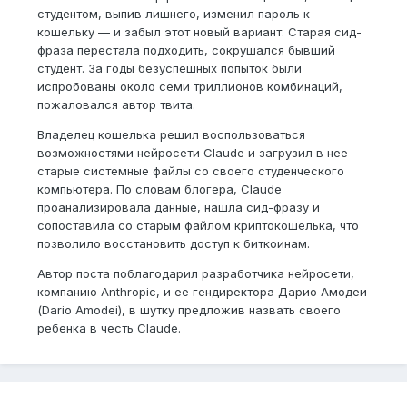
студентом, выпив лишнего, изменил пароль к
кошельку — и забыл этот новый вариант. Старая сид-
фраза перестала подходить, сокрушался бывший
студент. За годы безуспешных попыток были
испробованы около семи триллионов комбинаций,
пожаловался автор твита.
Владелец кошелька решил воспользоваться
возможностями нейросети Claude и загрузил в нее
старые системные файлы со своего студенческого
компьютера. По словам блогера, Claude
проанализировала данные, нашла сид-фразу и
сопоставила со старым файлом криптокошелька, что
позволило восстановить доступ к биткоинам.
Автор поста поблагодарил разработчика нейросети,
компанию Anthropic, и ее гендиректора Дарио Амодеи
(Dario Amodei), в шутку предложив назвать своего
ребенка в честь Claude.