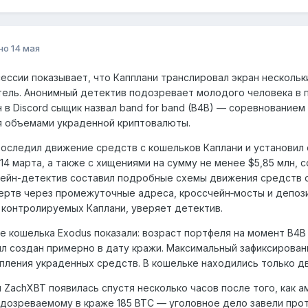
но
14 мая
ессии показывает, что Капплани транслировал экран нескольк
ель. Анонимный детектив подозревает молодого человека в 
н в Discord сыщик назвал band for band (B4B) — соревнованием
я объемами украденной криптовалюты.
оследил движение средств с кошельков Каплани и установил св
14 марта, а также с хищениями на сумму не менее $5,85 млн, 
чейн-детектив составил подробные схемы движения средств о
ертв через промежуточные адреса, кроссчейн‑мосты и депозит
 контролируемых Каплани, уверяет детектив.
 кошелька Exodus показали: возраст портфеля на момент B4B 
л создан примерно в дату кражи. Максимальный зафиксированны
пления украденных средств. В кошельке находились только два
 ZachXBT появилась спустя несколько часов после того, как
дозреваемому в краже 185 BTC — уголовное дело завели прот