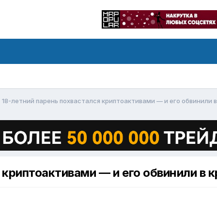
18-летний парень похвастался криптоактивами — и его обвинили в
 криптоактивами — и его обвинили в 