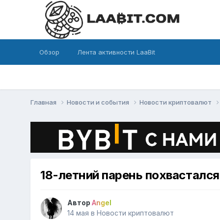
Обзор
Лента активности LaaBit
Главная
Новости и события
Новости криптовалют
18-летний парень похвастался
Автор
Angel
14 мая
в
Новости криптовалют