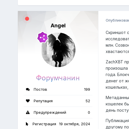
Опубликова
Angel
Скриншот с
исследоват
млн. Созво
хвастаютс
ZachXBT пр
произошла 
года. Блок
денег от ж
кошельках,
Постов
199
Метаданные
Репутация
52
кошелек бы
день посту
Предупреждений
0
Публикация
Регистрация
19 октября, 2024
другому по